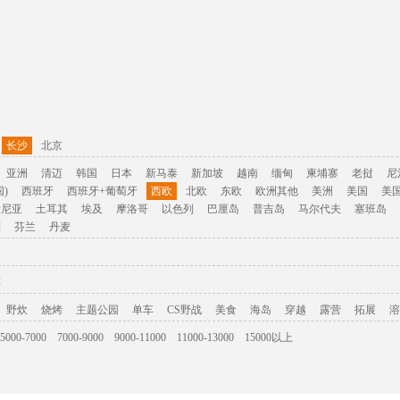
长沙
北京
亚洲
清迈
韩国
日本
新马泰
新加坡
越南
缅甸
柬埔寨
老挝
尼
)
西班牙
西班牙+葡萄牙
西欧
北欧
东欧
欧洲其他
美洲
美国
美
肯尼亚
土耳其
埃及
摩洛哥
以色列
巴厘岛
普吉岛
马尔代夫
塞班岛
利
芬兰
丹麦
游
野炊
烧烤
主题公园
单车
CS野战
美食
海岛
穿越
露营
拓展
溶
5000-7000
7000-9000
9000-11000
11000-13000
15000以上