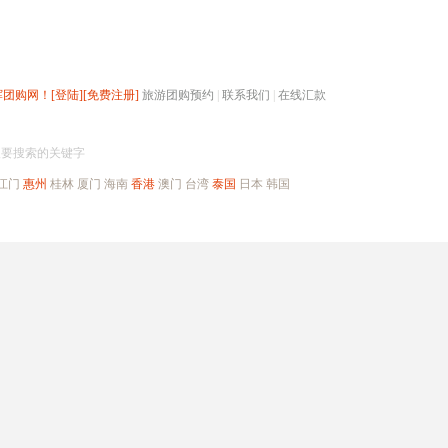
辉团购网！
[登陆]
[免费注册]
旅游团购预约
|
联系我们
|
在线汇款
搜团购
入要搜索的关键字
江门
惠州
桂林
厦门
海南
香港
澳门
台湾
泰国
日本
韩国
出境旅游
自驾游
高端海岛
公司旅游