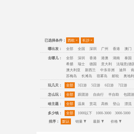
已选择条件：
西欧
×
长沙
×
哪出发：
全部
全国
深圳
广州
香港
澳门
去哪儿：
全部
深圳
香港
港澳
湖南
泰国
希腊
瑞士
德国
意大利
法瑞意(德国
澳大利亚
新西兰
中东非洲
迪拜
苏梅岛
长滩岛
宿雾岛
邮轮
奥地
玩几天：
全部
3日游
5日游
6日游
7日游
怎么玩：
全部
跟团游
自由行
半自助
包团
啥主题：
全部
温泉
赏花
高铁
登山
漂流
多少钱：
全部
1000以下
1000-3000
3000-5000
排序：
默认
销量
最新
价格