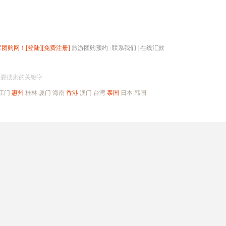
辉团购网！
[登陆]
[免费注册]
旅游团购预约
|
联系我们
|
在线汇款
搜团购
入要搜索的关键字
江门
惠州
桂林
厦门
海南
香港
澳门
台湾
泰国
日本
韩国
出境旅游
自驾游
高端海岛
公司旅游