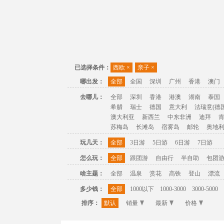
已选择条件：
西欧
×
亲子
×
哪出发：
全部
全国
深圳
广州
香港
澳门
去哪儿：
全部
深圳
香港
港澳
湖南
泰国
希腊
瑞士
德国
意大利
法瑞意(德国
澳大利亚
新西兰
中东非洲
迪拜
苏梅岛
长滩岛
宿雾岛
邮轮
奥地
玩几天：
全部
3日游
5日游
6日游
7日游
怎么玩：
全部
跟团游
自由行
半自助
包团
啥主题：
全部
温泉
赏花
高铁
登山
漂流
多少钱：
全部
1000以下
1000-3000
3000-5000
排序：
默认
销量
最新
价格