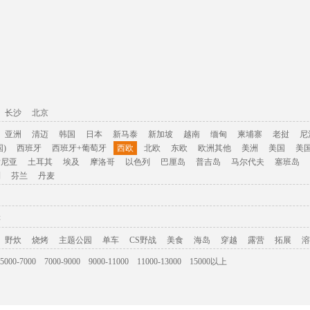
长沙
北京
亚洲
清迈
韩国
日本
新马泰
新加坡
越南
缅甸
柬埔寨
老挝
尼
)
西班牙
西班牙+葡萄牙
西欧
北欧
东欧
欧洲其他
美洲
美国
美
肯尼亚
土耳其
埃及
摩洛哥
以色列
巴厘岛
普吉岛
马尔代夫
塞班岛
利
芬兰
丹麦
游
野炊
烧烤
主题公园
单车
CS野战
美食
海岛
穿越
露营
拓展
溶
5000-7000
7000-9000
9000-11000
11000-13000
15000以上