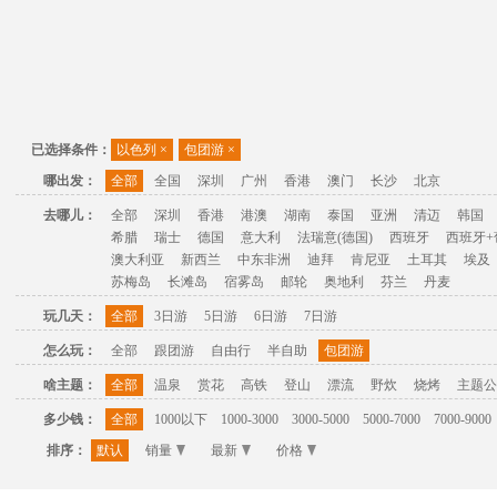
已选择条件：
以色列
×
包团游
×
哪出发：
全部
全国
深圳
广州
香港
澳门
长沙
北京
去哪儿：
全部
深圳
香港
港澳
湖南
泰国
亚洲
清迈
韩国
希腊
瑞士
德国
意大利
法瑞意(德国)
西班牙
西班牙+
澳大利亚
新西兰
中东非洲
迪拜
肯尼亚
土耳其
埃及
苏梅岛
长滩岛
宿雾岛
邮轮
奥地利
芬兰
丹麦
玩几天：
全部
3日游
5日游
6日游
7日游
怎么玩：
全部
跟团游
自由行
半自助
包团游
啥主题：
全部
温泉
赏花
高铁
登山
漂流
野炊
烧烤
主题公
多少钱：
全部
1000以下
1000-3000
3000-5000
5000-7000
7000-9000
排序：
默认
销量
最新
价格