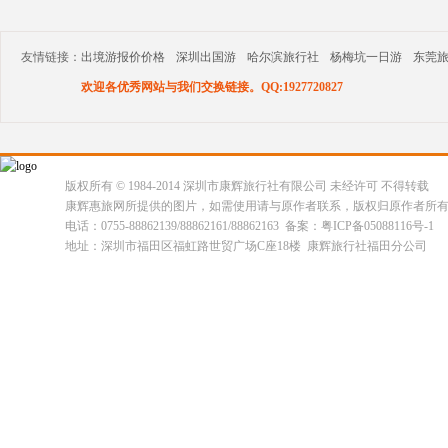
友情链接：
出境游报价价格
深圳出国游
哈尔滨旅行社
杨梅坑一日游
东莞
欢迎各优秀网站与我们交换链接。QQ:1927720827
版权所有 © 1984-2014 深圳市康辉旅行社有限公司 未经许可 不得转载
康辉惠旅网所提供的图片，如需使用请与原作者联系，版权归原作者所
电话：0755-88862139/88862161/88862163 备案：粤ICP备05088116号-1
地址：深圳市福田区福虹路世贸广场C座18楼 康辉旅行社福田分公司