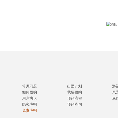
常见问题
出团计划
游
如何团购
我要预约
风
用户协议
预约流程
康
隐私声明
预约查询
免责声明