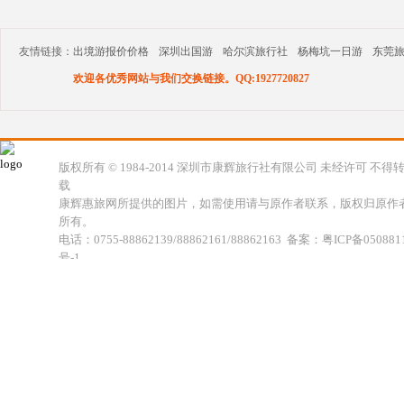
友情链接：
出境游报价价格
深圳出国游
哈尔滨旅行社
杨梅坑一日游
东莞
欢迎各优秀网站与我们交换链接。QQ:1927720827
版权所有 © 1984-2014 深圳市康辉旅行社有限公司 未经许可 不得
载
康辉惠旅网所提供的图片，如需使用请与原作者联系，版权归原作
所有。
电话：0755-88862139/88862161/88862163 备案：粤ICP备050881
号-1
地址：深圳市福田区福虹路世贸广场C座18楼 康辉旅行社福田分公