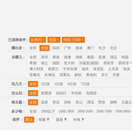
已选择条件：
以色列
×
全国
×
9000-11000
×
哪出发：
全部
全国
深圳
广州
香港
澳门
长沙
北京
去哪儿：
全部
深圳
香港
港澳
湖南
泰国
亚洲
清迈
韩国
希腊
瑞士
德国
意大利
法瑞意(德国)
西班牙
西班牙+
澳大利亚
新西兰
中东非洲
迪拜
肯尼亚
土耳其
埃及
苏梅岛
长滩岛
宿雾岛
邮轮
奥地利
芬兰
丹麦
玩几天：
全部
3日游
5日游
6日游
7日游
怎么玩：
全部
跟团游
自由行
半自助
包团游
啥主题：
全部
温泉
赏花
高铁
登山
漂流
野炊
烧烤
主题公
多少钱：
全部
1000以下
1000-3000
3000-5000
5000-7000
7000-9000
排序：
默认
销量
最新
价格