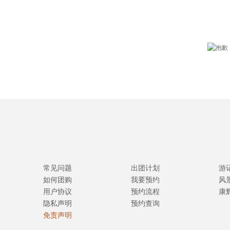
常见问题
出团计划
游
如何团购
我要预约
风
用户协议
预约流程
康
隐私声明
预约查询
免责声明