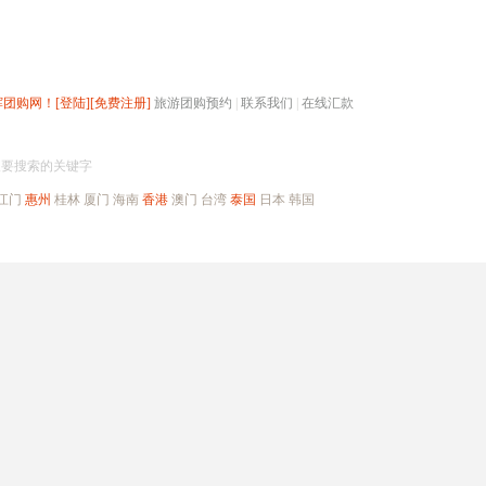
辉团购网！
[登陆]
[免费注册]
旅游团购预约
|
联系我们
|
在线汇款
搜团购
入要搜索的关键字
江门
惠州
桂林
厦门
海南
香港
澳门
台湾
泰国
日本
韩国
出境旅游
自驾游
高端海岛
公司旅游