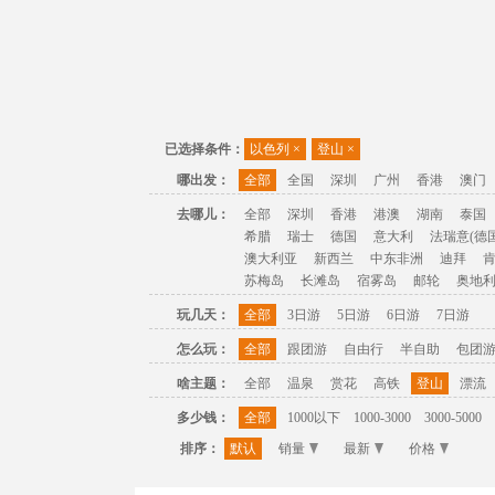
已选择条件：
以色列
×
登山
×
哪出发：
全部
全国
深圳
广州
香港
澳门
去哪儿：
全部
深圳
香港
港澳
湖南
泰国
希腊
瑞士
德国
意大利
法瑞意(德国
澳大利亚
新西兰
中东非洲
迪拜
苏梅岛
长滩岛
宿雾岛
邮轮
奥地
玩几天：
全部
3日游
5日游
6日游
7日游
怎么玩：
全部
跟团游
自由行
半自助
包团
啥主题：
全部
温泉
赏花
高铁
登山
漂流
多少钱：
全部
1000以下
1000-3000
3000-5000
排序：
默认
销量
最新
价格