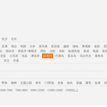
长沙
北京
亚洲
清迈
韩国
日本
新马泰
新加坡
越南
缅甸
柬埔寨
老挝
尼
)
西班牙
西班牙+葡萄牙
西欧
北欧
东欧
欧洲其他
美洲
美国
美
肯尼亚
土耳其
埃及
摩洛哥
以色列
巴厘岛
普吉岛
马尔代夫
塞班岛
利
芬兰
丹麦
游
野炊
烧烤
主题公园
单车
CS野战
美食
海岛
穿越
露营
拓展
溶
5000-7000
7000-9000
9000-11000
11000-13000
15000以上