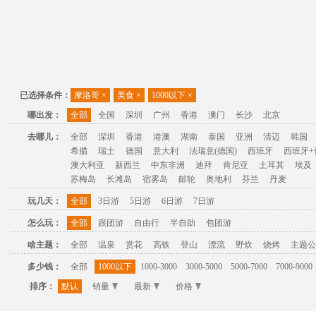
已选择条件：
摩洛哥
×
美食
×
1000以下
×
哪出发：
全部
全国
深圳
广州
香港
澳门
长沙
北京
去哪儿：
全部
深圳
香港
港澳
湖南
泰国
亚洲
清迈
韩国
希腊
瑞士
德国
意大利
法瑞意(德国)
西班牙
西班牙+
澳大利亚
新西兰
中东非洲
迪拜
肯尼亚
土耳其
埃及
苏梅岛
长滩岛
宿雾岛
邮轮
奥地利
芬兰
丹麦
玩几天：
全部
3日游
5日游
6日游
7日游
怎么玩：
全部
跟团游
自由行
半自助
包团游
啥主题：
全部
温泉
赏花
高铁
登山
漂流
野炊
烧烤
主题公
多少钱：
全部
1000以下
1000-3000
3000-5000
5000-7000
7000-9000
排序：
默认
销量
最新
价格