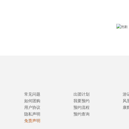
常见问题
出团计划
游
如何团购
我要预约
风
用户协议
预约流程
康
隐私声明
预约查询
免责声明