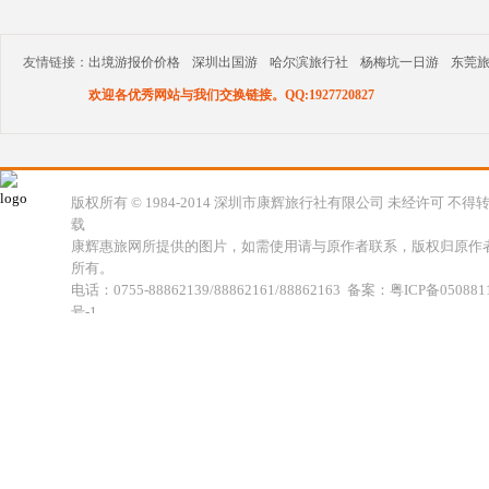
友情链接：
出境游报价价格
深圳出国游
哈尔滨旅行社
杨梅坑一日游
东莞
欢迎各优秀网站与我们交换链接。QQ:1927720827
版权所有 © 1984-2014 深圳市康辉旅行社有限公司 未经许可 不得
载
康辉惠旅网所提供的图片，如需使用请与原作者联系，版权归原作
所有。
电话：0755-88862139/88862161/88862163 备案：粤ICP备050881
号-1
地址：深圳市福田区福虹路世贸广场C座18楼 康辉旅行社福田分公