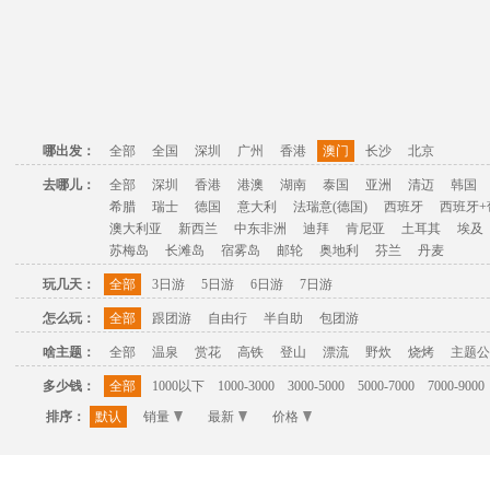
哪出发：
全部
全国
深圳
广州
香港
澳门
长沙
北京
去哪儿：
全部
深圳
香港
港澳
湖南
泰国
亚洲
清迈
韩国
希腊
瑞士
德国
意大利
法瑞意(德国)
西班牙
西班牙+
澳大利亚
新西兰
中东非洲
迪拜
肯尼亚
土耳其
埃及
苏梅岛
长滩岛
宿雾岛
邮轮
奥地利
芬兰
丹麦
玩几天：
全部
3日游
5日游
6日游
7日游
怎么玩：
全部
跟团游
自由行
半自助
包团游
啥主题：
全部
温泉
赏花
高铁
登山
漂流
野炊
烧烤
主题公
多少钱：
全部
1000以下
1000-3000
3000-5000
5000-7000
7000-9000
排序：
默认
销量
最新
价格