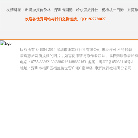
友情链接：
出境游报价价格
深圳出国游
哈尔滨旅行社
杨梅坑一日游
东莞
欢迎各优秀网站与我们交换链接。QQ:1927720827
版权所有 © 1984-2014 深圳市康辉旅行社有限公司 未经许可 不得转载
康辉惠旅网所提供的图片，如需使用请与原作者联系，版权归原作者所
电话：0755-88862139/88862161/88862163 备案：粤ICP备05088116号-1
地址：深圳市福田区福虹路世贸广场C座18楼 康辉旅行社福田分公司