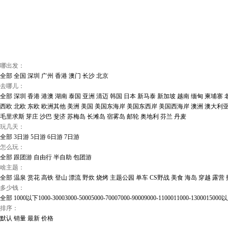
哪出发：
全部
全国
深圳
广州
香港
澳门
长沙
北京
去哪儿：
全部
深圳
香港
港澳
湖南
泰国
亚洲
清迈
韩国
日本
新马泰
新加坡
越南
缅甸
柬埔寨
西欧
北欧
东欧
欧洲其他
美洲
美国
美国东海岸
美国东西岸
美国西海岸
澳洲
澳大利
毛里求斯
芽庄
沙巴
斐济
苏梅岛
长滩岛
宿雾岛
邮轮
奥地利
芬兰
丹麦
玩几天：
全部
3日游
5日游
6日游
7日游
怎么玩：
全部
跟团游
自由行
半自助
包团游
啥主题：
全部
温泉
赏花
高铁
登山
漂流
野炊
烧烤
主题公园
单车
CS野战
美食
海岛
穿越
露营
多少钱：
全部
1000以下
1000-3000
3000-5000
5000-7000
7000-9000
9000-11000
11000-13000
15000
排序：
默认
销量
最新
价格