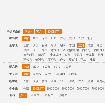
已选择条件：
亚洲
×
蜜月
×
1000以下
×
哪出发：
全部
全国
深圳
广州
香港
澳门
长沙
北京
去哪儿：
全部
深圳
香港
港澳
湖南
泰国
亚洲
清迈
韩国
希腊
瑞士
德国
意大利
法瑞意(德国)
西班牙
西班牙+
澳大利亚
新西兰
中东非洲
迪拜
肯尼亚
土耳其
埃及
苏梅岛
长滩岛
宿雾岛
邮轮
奥地利
芬兰
丹麦
玩几天：
全部
3日游
5日游
6日游
7日游
怎么玩：
全部
跟团游
自由行
半自助
包团游
啥主题：
全部
温泉
赏花
高铁
登山
漂流
野炊
烧烤
主题公
多少钱：
全部
1000以下
1000-3000
3000-5000
5000-7000
7000-9000
排序：
默认
销量
最新
价格