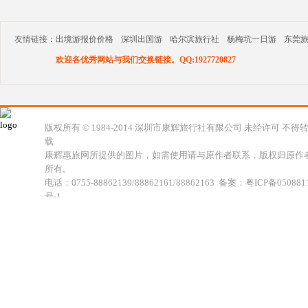
友情链接：
出境游报价价格
深圳出国游
哈尔滨旅行社
杨梅坑一日游
东莞
欢迎各优秀网站与我们交换链接。QQ:1927720827
版权所有 © 1984-2014 深圳市康辉旅行社有限公司 未经许可 不得
载
康辉惠旅网所提供的图片，如需使用请与原作者联系，版权归原作
所有。
电话：0755-88862139/88862161/88862163 备案：粤ICP备050881
号-1
地址：深圳市福田区福虹路世贸广场C座18楼 康辉旅行社福田分公