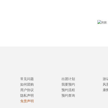
常见问题
出团计划
游
如何团购
我要预约
风
用户协议
预约流程
康
隐私声明
预约查询
免责声明