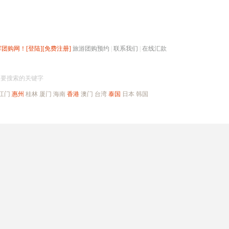
辉团购网！
[登陆]
[免费注册]
旅游团购预约
|
联系我们
|
在线汇款
搜团购
入要搜索的关键字
江门
惠州
桂林
厦门
海南
香港
澳门
台湾
泰国
日本
韩国
出境旅游
自驾游
高端海岛
公司旅游