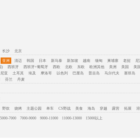
长沙
北京
亚洲
清迈
韩国
日本
新马泰
新加坡
越南
缅甸
柬埔寨
老挝
尼
)
西班牙
西班牙+葡萄牙
西欧
北欧
东欧
欧洲其他
美洲
美国
美
肯尼亚
土耳其
埃及
摩洛哥
以色列
巴厘岛
普吉岛
马尔代夫
塞班岛
利
芬兰
丹麦
游
野炊
烧烤
主题公园
单车
CS野战
美食
海岛
穿越
露营
拓展
溶
5000-7000
7000-9000
9000-11000
11000-13000
15000以上