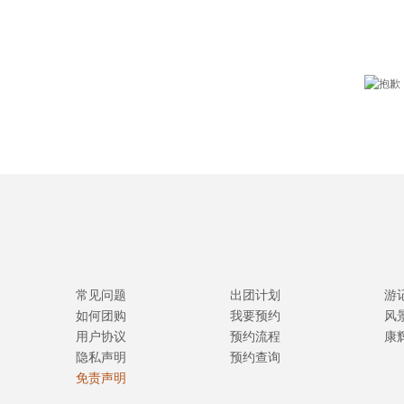
常见问题
出团计划
游
如何团购
我要预约
风
用户协议
预约流程
康
隐私声明
预约查询
免责声明