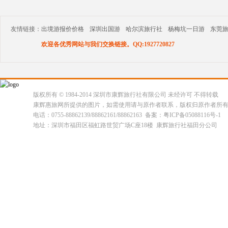
友情链接：
出境游报价价格
深圳出国游
哈尔滨旅行社
杨梅坑一日游
东莞
欢迎各优秀网站与我们交换链接。QQ:1927720827
版权所有 © 1984-2014 深圳市康辉旅行社有限公司 未经许可 不得转载
康辉惠旅网所提供的图片，如需使用请与原作者联系，版权归原作者所
电话：0755-88862139/88862161/88862163 备案：粤ICP备05088116号-1
地址：深圳市福田区福虹路世贸广场C座18楼 康辉旅行社福田分公司