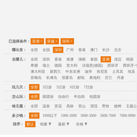
已选择条件：
亚洲
×
穿越
×
深圳
×
哪出发：
全部
全国
深圳
广州
香港
澳门
长沙
北京
去哪儿：
全部
深圳
香港
港澳
湖南
泰国
亚洲
清迈
韩国
希腊
瑞士
德国
意大利
法瑞意(德国)
西班牙
西班牙+
澳大利亚
新西兰
中东非洲
迪拜
肯尼亚
土耳其
埃及
苏梅岛
长滩岛
宿雾岛
邮轮
奥地利
芬兰
丹麦
玩几天：
全部
3日游
5日游
6日游
7日游
怎么玩：
全部
跟团游
自由行
半自助
包团游
啥主题：
全部
温泉
赏花
高铁
登山
漂流
野炊
烧烤
主题公
多少钱：
全部
1000以下
1000-3000
3000-5000
5000-7000
7000-9000
排序：
默认
销量
最新
价格