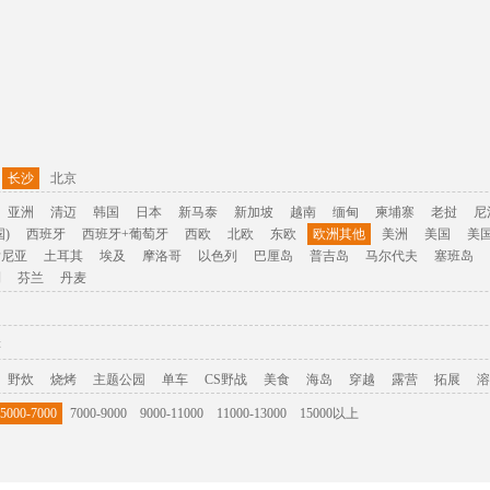
长沙
北京
亚洲
清迈
韩国
日本
新马泰
新加坡
越南
缅甸
柬埔寨
老挝
尼
)
西班牙
西班牙+葡萄牙
西欧
北欧
东欧
欧洲其他
美洲
美国
美
肯尼亚
土耳其
埃及
摩洛哥
以色列
巴厘岛
普吉岛
马尔代夫
塞班岛
利
芬兰
丹麦
游
野炊
烧烤
主题公园
单车
CS野战
美食
海岛
穿越
露营
拓展
溶
5000-7000
7000-9000
9000-11000
11000-13000
15000以上