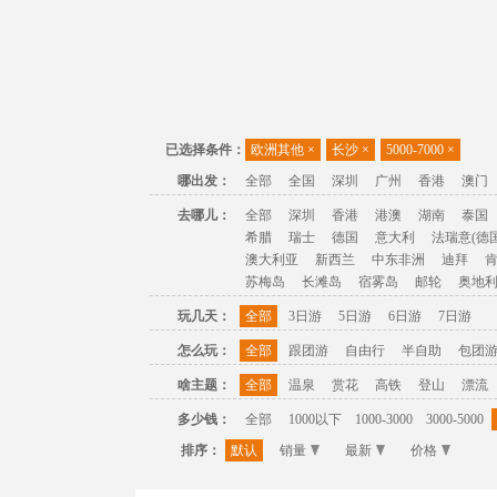
已选择条件：
欧洲其他
×
长沙
×
5000-7000
×
哪出发：
全部
全国
深圳
广州
香港
澳门
去哪儿：
全部
深圳
香港
港澳
湖南
泰国
希腊
瑞士
德国
意大利
法瑞意(德国
澳大利亚
新西兰
中东非洲
迪拜
苏梅岛
长滩岛
宿雾岛
邮轮
奥地
玩几天：
全部
3日游
5日游
6日游
7日游
怎么玩：
全部
跟团游
自由行
半自助
包团
啥主题：
全部
温泉
赏花
高铁
登山
漂流
多少钱：
全部
1000以下
1000-3000
3000-5000
排序：
默认
销量
最新
价格