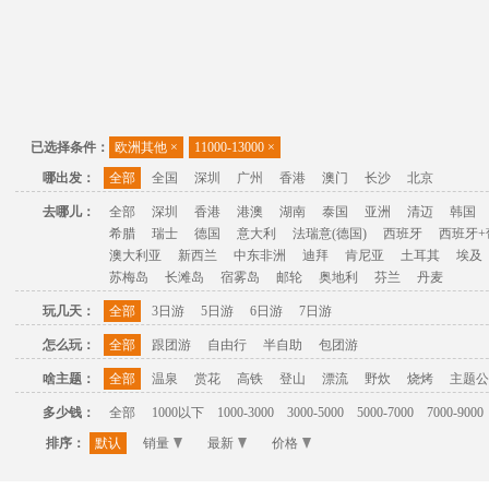
已选择条件：
欧洲其他
×
11000-13000
×
哪出发：
全部
全国
深圳
广州
香港
澳门
长沙
北京
去哪儿：
全部
深圳
香港
港澳
湖南
泰国
亚洲
清迈
韩国
希腊
瑞士
德国
意大利
法瑞意(德国)
西班牙
西班牙+
澳大利亚
新西兰
中东非洲
迪拜
肯尼亚
土耳其
埃及
苏梅岛
长滩岛
宿雾岛
邮轮
奥地利
芬兰
丹麦
玩几天：
全部
3日游
5日游
6日游
7日游
怎么玩：
全部
跟团游
自由行
半自助
包团游
啥主题：
全部
温泉
赏花
高铁
登山
漂流
野炊
烧烤
主题公
多少钱：
全部
1000以下
1000-3000
3000-5000
5000-7000
7000-9000
排序：
默认
销量
最新
价格