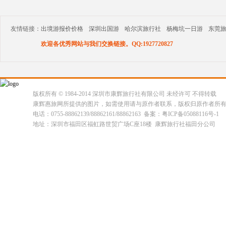
友情链接：
出境游报价价格
深圳出国游
哈尔滨旅行社
杨梅坑一日游
东莞
欢迎各优秀网站与我们交换链接。QQ:1927720827
版权所有 © 1984-2014 深圳市康辉旅行社有限公司 未经许可 不得转载
康辉惠旅网所提供的图片，如需使用请与原作者联系，版权归原作者所
电话：0755-88862139/88862161/88862163 备案：粤ICP备05088116号-1
地址：深圳市福田区福虹路世贸广场C座18楼 康辉旅行社福田分公司