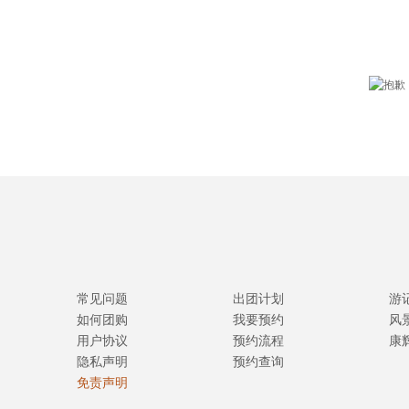
常见问题
出团计划
游
如何团购
我要预约
风
用户协议
预约流程
康
隐私声明
预约查询
免责声明