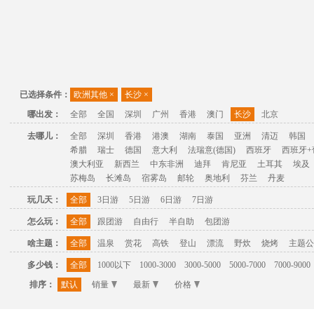
已选择条件：
欧洲其他
×
长沙
×
哪出发：
全部
全国
深圳
广州
香港
澳门
长沙
北京
去哪儿：
全部
深圳
香港
港澳
湖南
泰国
亚洲
清迈
韩国
希腊
瑞士
德国
意大利
法瑞意(德国)
西班牙
西班牙+
澳大利亚
新西兰
中东非洲
迪拜
肯尼亚
土耳其
埃及
苏梅岛
长滩岛
宿雾岛
邮轮
奥地利
芬兰
丹麦
玩几天：
全部
3日游
5日游
6日游
7日游
怎么玩：
全部
跟团游
自由行
半自助
包团游
啥主题：
全部
温泉
赏花
高铁
登山
漂流
野炊
烧烤
主题公
多少钱：
全部
1000以下
1000-3000
3000-5000
5000-7000
7000-9000
排序：
默认
销量
最新
价格