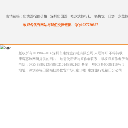
友情链接：
出境游报价价格
深圳出国游
哈尔滨旅行社
杨梅坑一日游
东莞
欢迎各优秀网站与我们交换链接。QQ:1927720827
版权所有 © 1984-2014 深圳市康辉旅行社有限公司 未经许可 不得转载
康辉惠旅网所提供的图片，如需使用请与原作者联系，版权归原作者所
电话：0755-88862139/88862161/88862163 备案：粤ICP备05088116号-1
地址：深圳市福田区福虹路世贸广场C座18楼 康辉旅行社福田分公司