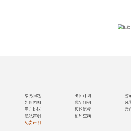
常见问题
出团计划
游
如何团购
我要预约
风
用户协议
预约流程
康
隐私声明
预约查询
免责声明