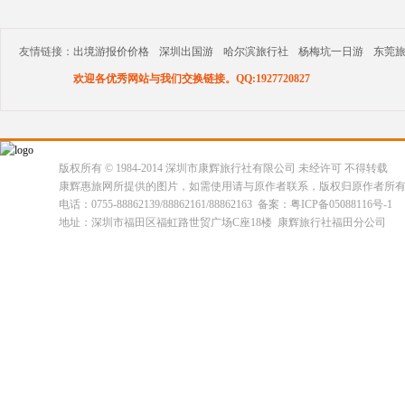
友情链接：
出境游报价价格
深圳出国游
哈尔滨旅行社
杨梅坑一日游
东莞
欢迎各优秀网站与我们交换链接。QQ:1927720827
版权所有 © 1984-2014 深圳市康辉旅行社有限公司 未经许可 不得转载
康辉惠旅网所提供的图片，如需使用请与原作者联系，版权归原作者所
电话：0755-88862139/88862161/88862163 备案：粤ICP备05088116号-1
地址：深圳市福田区福虹路世贸广场C座18楼 康辉旅行社福田分公司