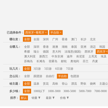
已选择条件：
西班牙+葡萄牙
×
半自助
×
哪出发：
全部
全国
深圳
广州
香港
澳门
长沙
北京
去哪儿：
全部
深圳
香港
港澳
湖南
泰国
亚洲
清迈
韩国
希腊
瑞士
德国
意大利
法瑞意(德国)
西班牙
西班牙+
澳大利亚
新西兰
中东非洲
迪拜
肯尼亚
土耳其
埃及
苏梅岛
长滩岛
宿雾岛
邮轮
奥地利
芬兰
丹麦
玩几天：
全部
3日游
5日游
6日游
7日游
怎么玩：
全部
跟团游
自由行
半自助
包团游
啥主题：
全部
温泉
赏花
高铁
登山
漂流
野炊
烧烤
主题公
多少钱：
全部
1000以下
1000-3000
3000-5000
5000-7000
7000-9000
排序：
默认
销量
最新
价格