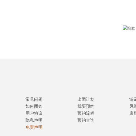
常见问题
出团计划
游
如何团购
我要预约
风
用户协议
预约流程
康
隐私声明
预约查询
免责声明