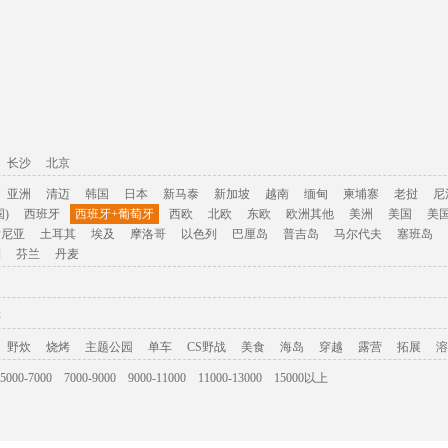
长沙
北京
亚洲
清迈
韩国
日本
新马泰
新加坡
越南
缅甸
柬埔寨
老挝
尼
)
西班牙
西班牙+葡萄牙
西欧
北欧
东欧
欧洲其他
美洲
美国
美
肯尼亚
土耳其
埃及
摩洛哥
以色列
巴厘岛
普吉岛
马尔代夫
塞班岛
利
芬兰
丹麦
游
野炊
烧烤
主题公园
单车
CS野战
美食
海岛
穿越
露营
拓展
溶
5000-7000
7000-9000
9000-11000
11000-13000
15000以上