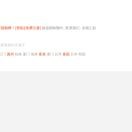
辉团购网！
[登陆]
[免费注册]
旅游团购预约
|
联系我们
|
在线汇款
搜团购
入要搜索的关键字
江门
惠州
桂林
厦门
海南
香港
澳门
台湾
泰国
日本
韩国
出境旅游
自驾游
高端海岛
公司旅游