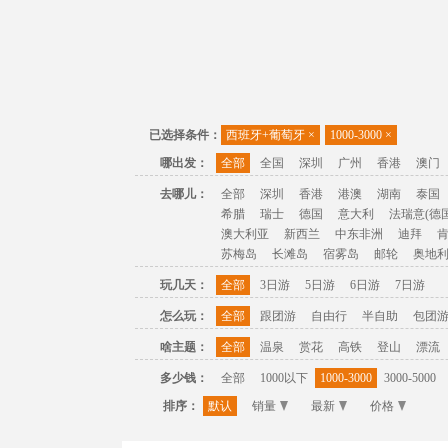
已选择条件：
西班牙+葡萄牙
×
1000-3000
×
哪出发：
全部
全国
深圳
广州
香港
澳门
去哪儿：
全部
深圳
香港
港澳
湖南
泰国
希腊
瑞士
德国
意大利
法瑞意(德国
澳大利亚
新西兰
中东非洲
迪拜
苏梅岛
长滩岛
宿雾岛
邮轮
奥地
玩几天：
全部
3日游
5日游
6日游
7日游
怎么玩：
全部
跟团游
自由行
半自助
包团
啥主题：
全部
温泉
赏花
高铁
登山
漂流
多少钱：
全部
1000以下
1000-3000
3000-5000
排序：
默认
销量
最新
价格