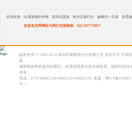
友情链接：
出境游报价价格
深圳出国游
哈尔滨旅行社
杨梅坑一日游
东莞
欢迎各优秀网站与我们交换链接。QQ:1927720827
版权所有 © 1984-2014 深圳市康辉旅行社有限公司 未经许可 不得
载
康辉惠旅网所提供的图片，如需使用请与原作者联系，版权归原作
所有。
电话：0755-88862139/88862161/88862163 备案：粤ICP备050881
号-1
地址：深圳市福田区福虹路世贸广场C座18楼 康辉旅行社福田分公