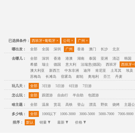
已选择条件：
西班牙+葡萄牙
×
公司
×
广州
×
哪出发：
全部
全国
深圳
广州
香港
澳门
长沙
北京
去哪儿：
全部
深圳
香港
港澳
湖南
泰国
亚洲
清迈
韩国
希腊
瑞士
德国
意大利
法瑞意(德国)
西班牙
西班牙+
澳大利亚
新西兰
中东非洲
迪拜
肯尼亚
土耳其
埃及
苏梅岛
长滩岛
宿雾岛
邮轮
奥地利
芬兰
丹麦
玩几天：
全部
3日游
5日游
6日游
7日游
怎么玩：
全部
跟团游
自由行
半自助
包团游
啥主题：
全部
温泉
赏花
高铁
登山
漂流
野炊
烧烤
主题公
多少钱：
全部
1000以下
1000-3000
3000-5000
5000-7000
7000-9000
排序：
默认
销量
最新
价格