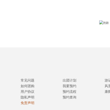
常见问题
出团计划
游
如何团购
我要预约
风
用户协议
预约流程
康
隐私声明
预约查询
免责声明