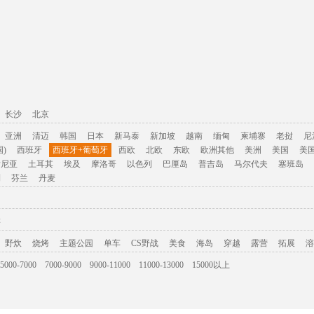
长沙
北京
亚洲
清迈
韩国
日本
新马泰
新加坡
越南
缅甸
柬埔寨
老挝
尼
)
西班牙
西班牙+葡萄牙
西欧
北欧
东欧
欧洲其他
美洲
美国
美
肯尼亚
土耳其
埃及
摩洛哥
以色列
巴厘岛
普吉岛
马尔代夫
塞班岛
利
芬兰
丹麦
游
野炊
烧烤
主题公园
单车
CS野战
美食
海岛
穿越
露营
拓展
溶
5000-7000
7000-9000
9000-11000
11000-13000
15000以上