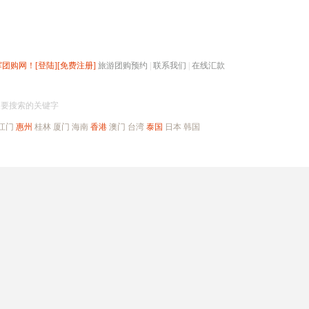
辉团购网！
[登陆]
[免费注册]
旅游团购预约
|
联系我们
|
在线汇款
搜团购
入要搜索的关键字
江门
惠州
桂林
厦门
海南
香港
澳门
台湾
泰国
日本
韩国
出境旅游
自驾游
高端海岛
公司旅游