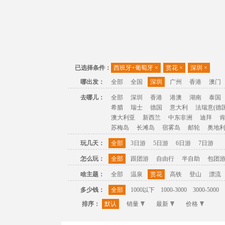
已选择条件：
西班牙+葡萄牙
×
赏花
×
深圳
×
哪出发：
全部
全国
深圳
广州
香港
澳门
去哪儿：
全部
深圳
香港
港澳
湖南
泰国
希腊
瑞士
德国
意大利
法瑞意(德国
澳大利亚
新西兰
中东非洲
迪拜
苏梅岛
长滩岛
宿雾岛
邮轮
奥地
玩几天：
全部
3日游
5日游
6日游
7日游
怎么玩：
全部
跟团游
自由行
半自助
包团
啥主题：
全部
温泉
赏花
高铁
登山
漂流
多少钱：
全部
1000以下
1000-3000
3000-5000
排序：
默认
销量
最新
价格