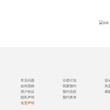
常见问题
出团计划
游
如何团购
我要预约
风
用户协议
预约流程
康
隐私声明
预约查询
免责声明