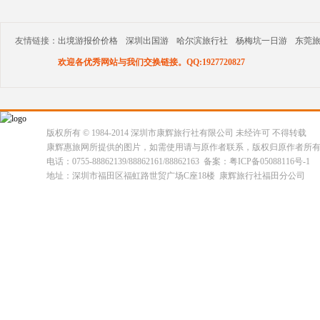
友情链接：
出境游报价价格
深圳出国游
哈尔滨旅行社
杨梅坑一日游
东莞
欢迎各优秀网站与我们交换链接。QQ:1927720827
版权所有 © 1984-2014 深圳市康辉旅行社有限公司 未经许可 不得转载
康辉惠旅网所提供的图片，如需使用请与原作者联系，版权归原作者所
电话：0755-88862139/88862161/88862163 备案：粤ICP备05088116号-1
地址：深圳市福田区福虹路世贸广场C座18楼 康辉旅行社福田分公司