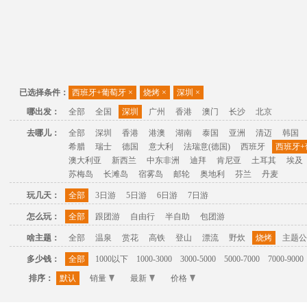
已选择条件：
西班牙+葡萄牙
×
烧烤
×
深圳
×
哪出发：
全部
全国
深圳
广州
香港
澳门
长沙
北京
去哪儿：
全部
深圳
香港
港澳
湖南
泰国
亚洲
清迈
韩国
希腊
瑞士
德国
意大利
法瑞意(德国)
西班牙
西班牙+
澳大利亚
新西兰
中东非洲
迪拜
肯尼亚
土耳其
埃及
苏梅岛
长滩岛
宿雾岛
邮轮
奥地利
芬兰
丹麦
玩几天：
全部
3日游
5日游
6日游
7日游
怎么玩：
全部
跟团游
自由行
半自助
包团游
啥主题：
全部
温泉
赏花
高铁
登山
漂流
野炊
烧烤
主题公
多少钱：
全部
1000以下
1000-3000
3000-5000
5000-7000
7000-9000
排序：
默认
销量
最新
价格