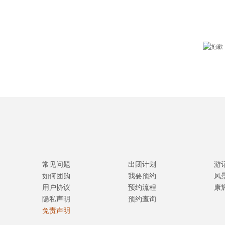
常见问题
出团计划
游
如何团购
我要预约
风
用户协议
预约流程
康
隐私声明
预约查询
免责声明