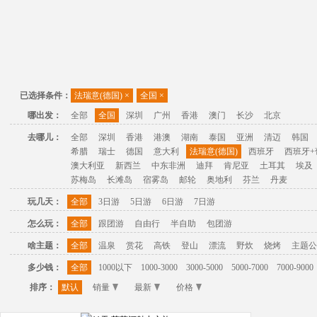
已选择条件：
法瑞意(德国)
×
全国
×
哪出发：
全部
全国
深圳
广州
香港
澳门
长沙
北京
去哪儿：
全部
深圳
香港
港澳
湖南
泰国
亚洲
清迈
韩国
希腊
瑞士
德国
意大利
法瑞意(德国)
西班牙
西班牙+
澳大利亚
新西兰
中东非洲
迪拜
肯尼亚
土耳其
埃及
苏梅岛
长滩岛
宿雾岛
邮轮
奥地利
芬兰
丹麦
玩几天：
全部
3日游
5日游
6日游
7日游
怎么玩：
全部
跟团游
自由行
半自助
包团游
啥主题：
全部
温泉
赏花
高铁
登山
漂流
野炊
烧烤
主题公
多少钱：
全部
1000以下
1000-3000
3000-5000
5000-7000
7000-9000
排序：
默认
销量
最新
价格