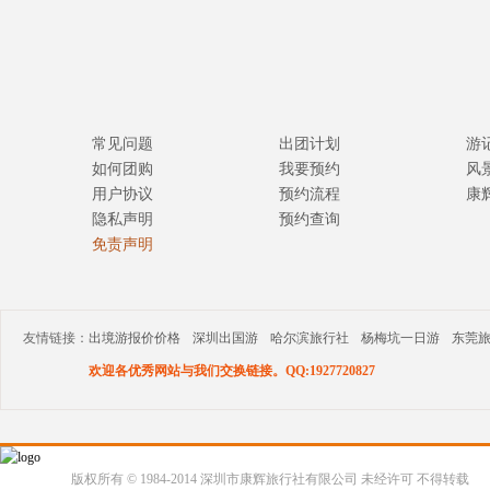
常见问题
出团计划
游
如何团购
我要预约
风
用户协议
预约流程
康
隐私声明
预约查询
免责声明
友情链接：
出境游报价价格
深圳出国游
哈尔滨旅行社
杨梅坑一日游
东莞
欢迎各优秀网站与我们交换链接。QQ:1927720827
版权所有 © 1984-2014 深圳市康辉旅行社有限公司 未经许可 不得转载