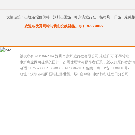
友情链接：
出境游报价价格
深圳出国游
哈尔滨旅行社
杨梅坑一日游
东莞
欢迎各优秀网站与我们交换链接。QQ:1927720827
版权所有 © 1984-2014 深圳市康辉旅行社有限公司 未经许可 不得转载
康辉惠旅网所提供的图片，如需使用请与原作者联系，版权归原作者所
电话：0755-88862139/88862161/88862163 备案：粤ICP备05088116号-1
地址：深圳市福田区福虹路世贸广场C座18楼 康辉旅行社福田分公司