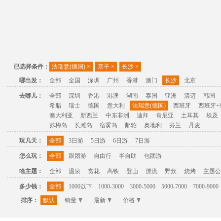
已选择条件：
法瑞意(德国)
×
亲子
×
长沙
×
哪出发：
全部
全国
深圳
广州
香港
澳门
长沙
北京
去哪儿：
全部
深圳
香港
港澳
湖南
泰国
亚洲
清迈
韩国
希腊
瑞士
德国
意大利
法瑞意(德国)
西班牙
西班牙+
澳大利亚
新西兰
中东非洲
迪拜
肯尼亚
土耳其
埃及
苏梅岛
长滩岛
宿雾岛
邮轮
奥地利
芬兰
丹麦
玩几天：
全部
3日游
5日游
6日游
7日游
怎么玩：
全部
跟团游
自由行
半自助
包团游
啥主题：
全部
温泉
赏花
高铁
登山
漂流
野炊
烧烤
主题公
多少钱：
全部
1000以下
1000-3000
3000-5000
5000-7000
7000-9000
排序：
默认
销量
最新
价格