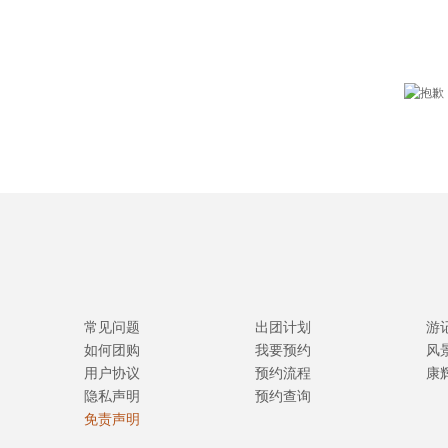
常见问题
出团计划
游
如何团购
我要预约
风
用户协议
预约流程
康
隐私声明
预约查询
免责声明