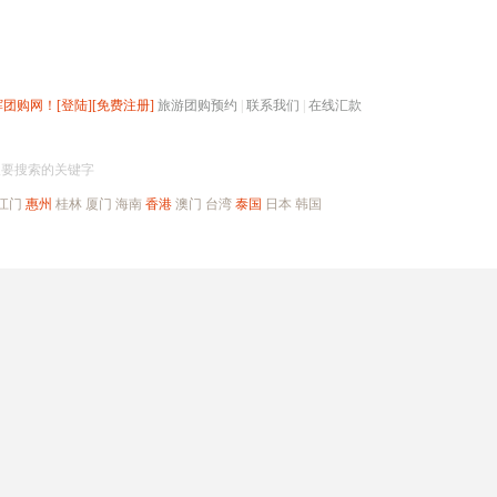
辉团购网！
[登陆]
[免费注册]
旅游团购预约
|
联系我们
|
在线汇款
搜团购
入要搜索的关键字
江门
惠州
桂林
厦门
海南
香港
澳门
台湾
泰国
日本
韩国
出境旅游
自驾游
高端海岛
公司旅游