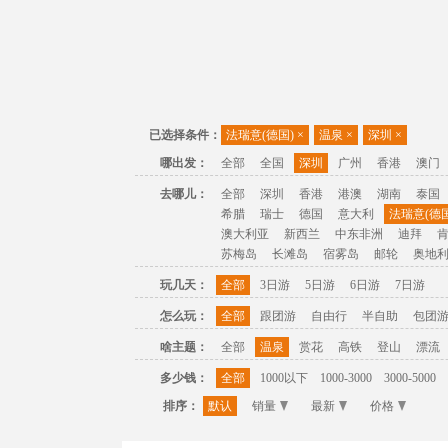
已选择条件：
法瑞意(德国)
×
温泉
×
深圳
×
哪出发：
全部
全国
深圳
广州
香港
澳门
去哪儿：
全部
深圳
香港
港澳
湖南
泰国
希腊
瑞士
德国
意大利
法瑞意(德国
澳大利亚
新西兰
中东非洲
迪拜
苏梅岛
长滩岛
宿雾岛
邮轮
奥地
玩几天：
全部
3日游
5日游
6日游
7日游
怎么玩：
全部
跟团游
自由行
半自助
包团
啥主题：
全部
温泉
赏花
高铁
登山
漂流
多少钱：
全部
1000以下
1000-3000
3000-5000
排序：
默认
销量
最新
价格