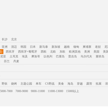
长沙
北京
亚洲
清迈
韩国
日本
新马泰
新加坡
越南
缅甸
柬埔寨
老挝
尼
)
西班牙
西班牙+葡萄牙
西欧
北欧
东欧
欧洲其他
美洲
美国
美
肯尼亚
土耳其
埃及
摩洛哥
以色列
巴厘岛
普吉岛
马尔代夫
塞班岛
利
芬兰
丹麦
游
野炊
烧烤
主题公园
单车
CS野战
美食
海岛
穿越
露营
拓展
溶
5000-7000
7000-9000
9000-11000
11000-13000
15000以上