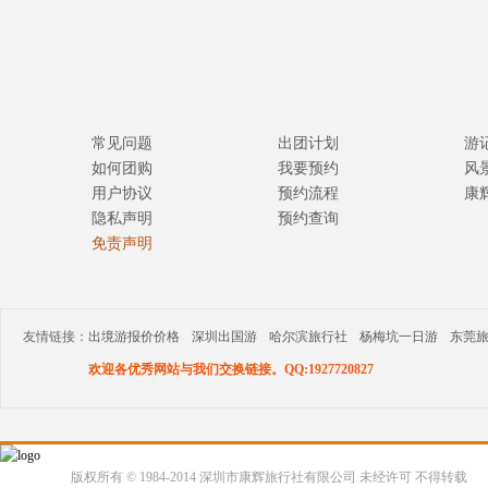
常见问题
出团计划
游
如何团购
我要预约
风
用户协议
预约流程
康
隐私声明
预约查询
免责声明
友情链接：
出境游报价价格
深圳出国游
哈尔滨旅行社
杨梅坑一日游
东莞
欢迎各优秀网站与我们交换链接。QQ:1927720827
版权所有 © 1984-2014 深圳市康辉旅行社有限公司 未经许可 不得转载