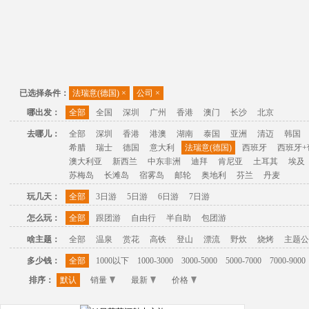
已选择条件：
法瑞意(德国)
×
公司
×
哪出发：
全部
全国
深圳
广州
香港
澳门
长沙
北京
去哪儿：
全部
深圳
香港
港澳
湖南
泰国
亚洲
清迈
韩国
希腊
瑞士
德国
意大利
法瑞意(德国)
西班牙
西班牙+
澳大利亚
新西兰
中东非洲
迪拜
肯尼亚
土耳其
埃及
苏梅岛
长滩岛
宿雾岛
邮轮
奥地利
芬兰
丹麦
玩几天：
全部
3日游
5日游
6日游
7日游
怎么玩：
全部
跟团游
自由行
半自助
包团游
啥主题：
全部
温泉
赏花
高铁
登山
漂流
野炊
烧烤
主题公
多少钱：
全部
1000以下
1000-3000
3000-5000
5000-7000
7000-9000
排序：
默认
销量
最新
价格