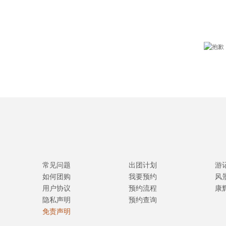
常见问题
出团计划
游
如何团购
我要预约
风
用户协议
预约流程
康
隐私声明
预约查询
免责声明