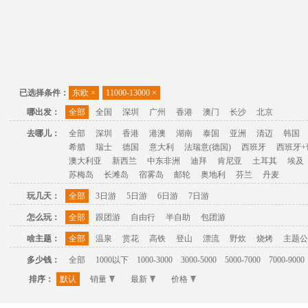
已选择条件：
东欧
×
11000-13000
×
哪出发：
全部
全国
深圳
广州
香港
澳门
长沙
北京
去哪儿：
全部
深圳
香港
港澳
湖南
泰国
亚洲
清迈
韩国
希腊
瑞士
德国
意大利
法瑞意(德国)
西班牙
西班牙+
澳大利亚
新西兰
中东非洲
迪拜
肯尼亚
土耳其
埃及
苏梅岛
长滩岛
宿雾岛
邮轮
奥地利
芬兰
丹麦
玩几天：
全部
3日游
5日游
6日游
7日游
怎么玩：
全部
跟团游
自由行
半自助
包团游
啥主题：
全部
温泉
赏花
高铁
登山
漂流
野炊
烧烤
主题公
多少钱：
全部
1000以下
1000-3000
3000-5000
5000-7000
7000-9000
排序：
默认
销量
最新
价格