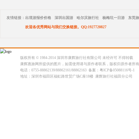
友情链接：
出境游报价价格
深圳出国游
哈尔滨旅行社
杨梅坑一日游
东莞
欢迎各优秀网站与我们交换链接。QQ:1927720827
版权所有 © 1984-2014 深圳市康辉旅行社有限公司 未经许可 不得转载
康辉惠旅网所提供的图片，如需使用请与原作者联系，版权归原作者所
电话：0755-88862139/88862161/88862163 备案：粤ICP备05088116号-1
地址：深圳市福田区福虹路世贸广场C座18楼 康辉旅行社福田分公司