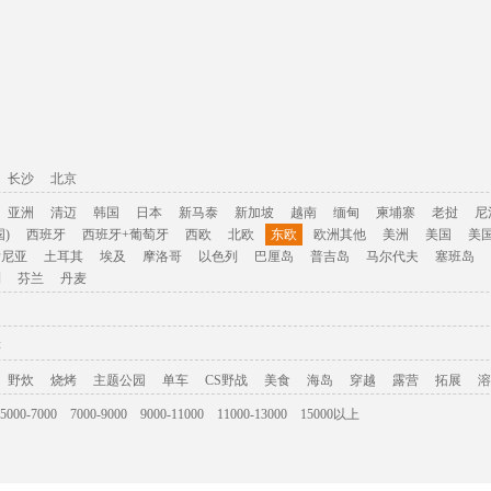
长沙
北京
亚洲
清迈
韩国
日本
新马泰
新加坡
越南
缅甸
柬埔寨
老挝
尼
)
西班牙
西班牙+葡萄牙
西欧
北欧
东欧
欧洲其他
美洲
美国
美
肯尼亚
土耳其
埃及
摩洛哥
以色列
巴厘岛
普吉岛
马尔代夫
塞班岛
利
芬兰
丹麦
游
野炊
烧烤
主题公园
单车
CS野战
美食
海岛
穿越
露营
拓展
溶
5000-7000
7000-9000
9000-11000
11000-13000
15000以上