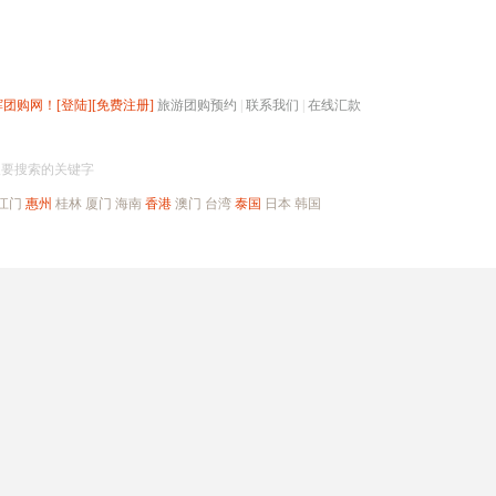
辉团购网！
[登陆]
[免费注册]
旅游团购预约
|
联系我们
|
在线汇款
搜团购
入要搜索的关键字
江门
惠州
桂林
厦门
海南
香港
澳门
台湾
泰国
日本
韩国
出境旅游
自驾游
高端海岛
公司旅游