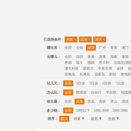
已选择条件：
东欧
×
温泉
×
深圳
×
哪出发：
全部
全国
深圳
广州
香港
澳门
去哪儿：
全部
深圳
香港
港澳
湖南
泰国
希腊
瑞士
德国
意大利
法瑞意(德国
澳大利亚
新西兰
中东非洲
迪拜
苏梅岛
长滩岛
宿雾岛
邮轮
奥地
玩几天：
全部
3日游
5日游
6日游
7日游
怎么玩：
全部
跟团游
自由行
半自助
包团
啥主题：
全部
温泉
赏花
高铁
登山
漂流
多少钱：
全部
1000以下
1000-3000
3000-5000
排序：
默认
销量
最新
价格