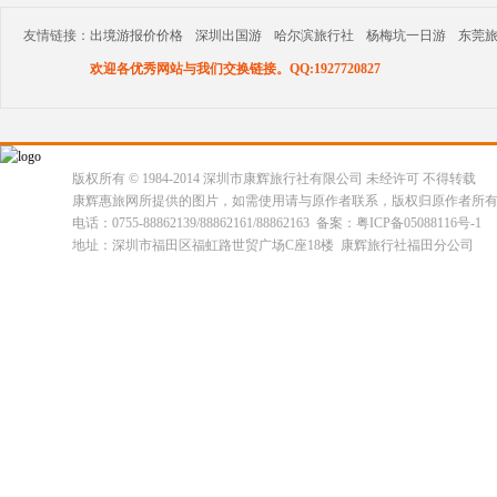
友情链接：
出境游报价价格
深圳出国游
哈尔滨旅行社
杨梅坑一日游
东莞
欢迎各优秀网站与我们交换链接。QQ:1927720827
版权所有 © 1984-2014 深圳市康辉旅行社有限公司 未经许可 不得转载
康辉惠旅网所提供的图片，如需使用请与原作者联系，版权归原作者所
电话：0755-88862139/88862161/88862163 备案：粤ICP备05088116号-1
地址：深圳市福田区福虹路世贸广场C座18楼 康辉旅行社福田分公司