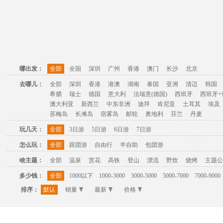
哪出发：
全部
全国
深圳
广州
香港
澳门
长沙
北京
去哪儿：
全部
深圳
香港
港澳
湖南
泰国
亚洲
清迈
韩国
希腊
瑞士
德国
意大利
法瑞意(德国)
西班牙
西班牙+
澳大利亚
新西兰
中东非洲
迪拜
肯尼亚
土耳其
埃及
苏梅岛
长滩岛
宿雾岛
邮轮
奥地利
芬兰
丹麦
玩几天：
全部
3日游
5日游
6日游
7日游
怎么玩：
全部
跟团游
自由行
半自助
包团游
啥主题：
全部
温泉
赏花
高铁
登山
漂流
野炊
烧烤
主题公
多少钱：
全部
1000以下
1000-3000
3000-5000
5000-7000
7000-9000
排序：
默认
销量
最新
价格