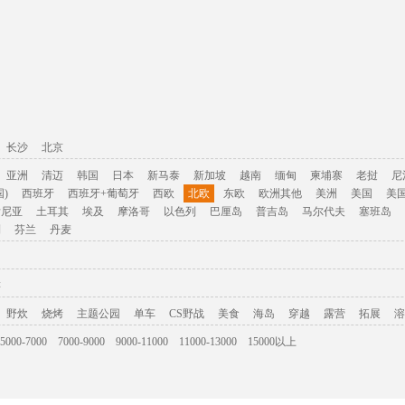
长沙
北京
亚洲
清迈
韩国
日本
新马泰
新加坡
越南
缅甸
柬埔寨
老挝
尼
)
西班牙
西班牙+葡萄牙
西欧
北欧
东欧
欧洲其他
美洲
美国
美
肯尼亚
土耳其
埃及
摩洛哥
以色列
巴厘岛
普吉岛
马尔代夫
塞班岛
利
芬兰
丹麦
游
野炊
烧烤
主题公园
单车
CS野战
美食
海岛
穿越
露营
拓展
溶
5000-7000
7000-9000
9000-11000
11000-13000
15000以上