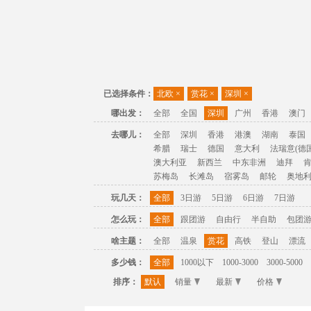
已选择条件：
北欧
×
赏花
×
深圳
×
哪出发：
全部
全国
深圳
广州
香港
澳门
去哪儿：
全部
深圳
香港
港澳
湖南
泰国
希腊
瑞士
德国
意大利
法瑞意(德国
澳大利亚
新西兰
中东非洲
迪拜
苏梅岛
长滩岛
宿雾岛
邮轮
奥地
玩几天：
全部
3日游
5日游
6日游
7日游
怎么玩：
全部
跟团游
自由行
半自助
包团
啥主题：
全部
温泉
赏花
高铁
登山
漂流
多少钱：
全部
1000以下
1000-3000
3000-5000
排序：
默认
销量
最新
价格