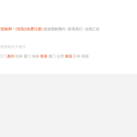
辉团购网！
[登陆]
[免费注册]
旅游团购预约
|
联系我们
|
在线汇款
搜团购
入要搜索的关键字
江门
惠州
桂林
厦门
海南
香港
澳门
台湾
泰国
日本
韩国
出境旅游
自驾游
高端海岛
公司旅游