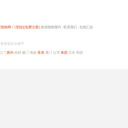
辉团购网！
[登陆]
[免费注册]
旅游团购预约
|
联系我们
|
在线汇款
搜团购
入要搜索的关键字
江门
惠州
桂林
厦门
海南
香港
澳门
台湾
泰国
日本
韩国
出境旅游
自驾游
高端海岛
公司旅游