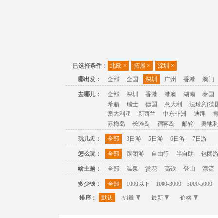
已选择条件：
北欧
×
拓展
×
深圳
×
哪出发：
全部
全国
深圳
广州
香港
澳门
去哪儿：
全部
深圳
香港
港澳
湖南
泰国
希腊
瑞士
德国
意大利
法瑞意(德国
澳大利亚
新西兰
中东非洲
迪拜
苏梅岛
长滩岛
宿雾岛
邮轮
奥地
玩几天：
全部
3日游
5日游
6日游
7日游
怎么玩：
全部
跟团游
自由行
半自助
包团
啥主题：
全部
温泉
赏花
高铁
登山
漂流
多少钱：
全部
1000以下
1000-3000
3000-5000
排序：
默认
销量
最新
价格