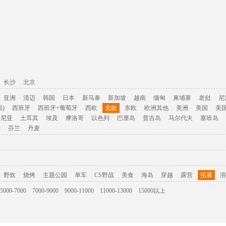
长沙
北京
亚洲
清迈
韩国
日本
新马泰
新加坡
越南
缅甸
柬埔寨
老挝
尼
)
西班牙
西班牙+葡萄牙
西欧
北欧
东欧
欧洲其他
美洲
美国
美
肯尼亚
土耳其
埃及
摩洛哥
以色列
巴厘岛
普吉岛
马尔代夫
塞班岛
利
芬兰
丹麦
游
野炊
烧烤
主题公园
单车
CS野战
美食
海岛
穿越
露营
拓展
溶
5000-7000
7000-9000
9000-11000
11000-13000
15000以上