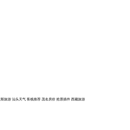
求斯旅游
汕头天气
客栈推荐
茂名房价
抢票插件
西藏旅游