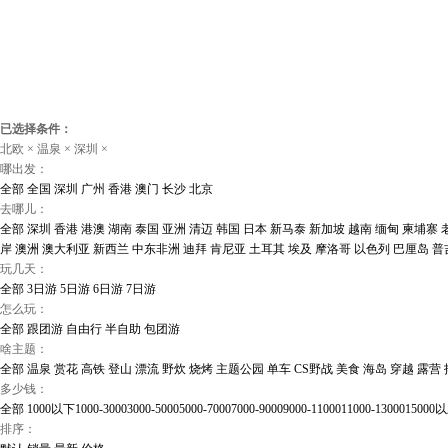
已选择条件：
北欧
×
温泉
×
深圳
×
哪出发：
全部
全国
深圳
广州
香港
澳门
长沙
北京
去哪儿：
全部
深圳
香港
港澳
湖南
泰国
亚洲
清迈
韩国
日本
新马泰
新加坡
越南
缅甸
柬埔寨
岸
澳洲
澳大利亚
新西兰
中东非洲
迪拜
肯尼亚
土耳其
埃及
摩洛哥
以色列
巴厘岛
普
玩几天：
全部
3日游
5日游
6日游
7日游
怎么玩：
全部
跟团游
自由行
半自助
包团游
啥主题：
全部
温泉
赏花
高铁
登山
漂流
野炊
烧烤
主题公园
单车
CS野战
美食
海岛
穿越
露营
多少钱：
全部
1000以下
1000-3000
3000-5000
5000-7000
7000-9000
9000-11000
11000-13000
15000
排序：