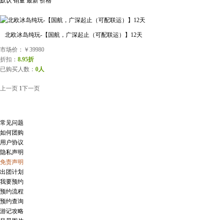
默认
销量
最新
价格
北欧冰岛纯玩-【国航，广深起止（可配联运）】12天
市场价：
￥39980
折扣：
8.95折
已购买人数：
0人
上一页
1
下一页
常见问题
如何团购
用户协议
隐私声明
免责声明
出团计划
我要预约
预约流程
预约查询
游记攻略