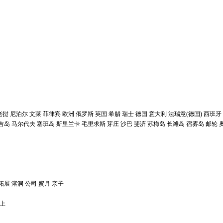
老挝
尼泊尔
文莱
菲律宾
欧洲
俄罗斯
英国
希腊
瑞士
德国
意大利
法瑞意(德国)
西班牙
吉岛
马尔代夫
塞班岛
斯里兰卡
毛里求斯
芽庄
沙巴
斐济
苏梅岛
长滩岛
宿雾岛
邮轮
拓展
溶洞
公司
蜜月
亲子
以上