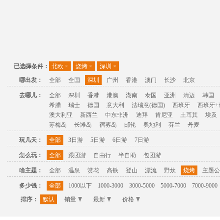
已选择条件：
北欧
×
烧烤
×
深圳
×
哪出发：
全部
全国
深圳
广州
香港
澳门
长沙
北京
去哪儿：
全部
深圳
香港
港澳
湖南
泰国
亚洲
清迈
韩国
希腊
瑞士
德国
意大利
法瑞意(德国)
西班牙
西班牙+
澳大利亚
新西兰
中东非洲
迪拜
肯尼亚
土耳其
埃及
苏梅岛
长滩岛
宿雾岛
邮轮
奥地利
芬兰
丹麦
玩几天：
全部
3日游
5日游
6日游
7日游
怎么玩：
全部
跟团游
自由行
半自助
包团游
啥主题：
全部
温泉
赏花
高铁
登山
漂流
野炊
烧烤
主题公
多少钱：
全部
1000以下
1000-3000
3000-5000
5000-7000
7000-9000
排序：
默认
销量
最新
价格