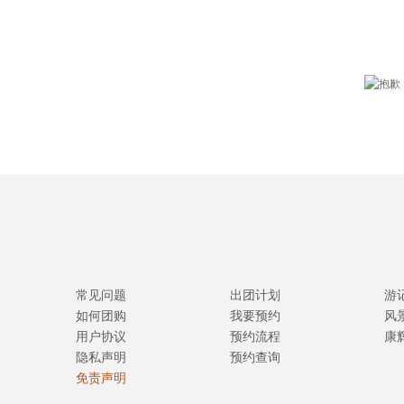
常见问题
出团计划
游
如何团购
我要预约
风
用户协议
预约流程
康
隐私声明
预约查询
免责声明