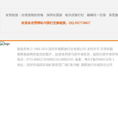
友情链接：
出境游报价价格
深圳出国游
哈尔滨旅行社
杨梅坑一日游
东莞
欢迎各优秀网站与我们交换链接。QQ:1927720827
版权所有 © 1984-2014 深圳市康辉旅行社有限公司 未经许可 不得转载
康辉惠旅网所提供的图片，如需使用请与原作者联系，版权归原作者所
电话：0755-88862139/88862161/88862163 备案：粤ICP备05088116号-1
地址：深圳市福田区福虹路世贸广场C座18楼 康辉旅行社福田分公司