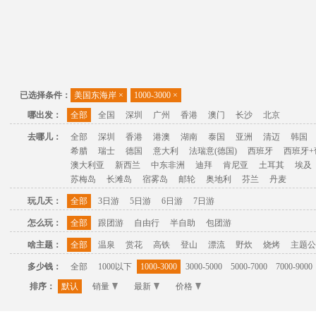
已选择条件：
美国东海岸
×
1000-3000
×
哪出发：
全部
全国
深圳
广州
香港
澳门
长沙
北京
去哪儿：
全部
深圳
香港
港澳
湖南
泰国
亚洲
清迈
韩国
希腊
瑞士
德国
意大利
法瑞意(德国)
西班牙
西班牙+
澳大利亚
新西兰
中东非洲
迪拜
肯尼亚
土耳其
埃及
苏梅岛
长滩岛
宿雾岛
邮轮
奥地利
芬兰
丹麦
玩几天：
全部
3日游
5日游
6日游
7日游
怎么玩：
全部
跟团游
自由行
半自助
包团游
啥主题：
全部
温泉
赏花
高铁
登山
漂流
野炊
烧烤
主题公
多少钱：
全部
1000以下
1000-3000
3000-5000
5000-7000
7000-9000
排序：
默认
销量
最新
价格