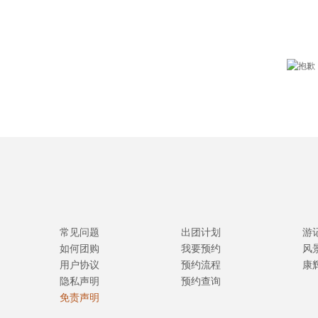
常见问题
出团计划
游
如何团购
我要预约
风
用户协议
预约流程
康
隐私声明
预约查询
免责声明