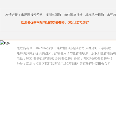
友情链接：
出境游报价价格
深圳出国游
哈尔滨旅行社
杨梅坑一日游
东莞
欢迎各优秀网站与我们交换链接。QQ:1927720827
版权所有 © 1984-2014 深圳市康辉旅行社有限公司 未经许可 不得转载
康辉惠旅网所提供的图片，如需使用请与原作者联系，版权归原作者所
电话：0755-88862139/88862161/88862163 备案：粤ICP备05088116号-1
地址：深圳市福田区福虹路世贸广场C座18楼 康辉旅行社福田分公司