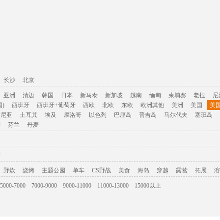
长沙
北京
亚洲
清迈
韩国
日本
新马泰
新加坡
越南
缅甸
柬埔寨
老挝
尼
)
西班牙
西班牙+葡萄牙
西欧
北欧
东欧
欧洲其他
美洲
美国
美
肯尼亚
土耳其
埃及
摩洛哥
以色列
巴厘岛
普吉岛
马尔代夫
塞班岛
利
芬兰
丹麦
游
野炊
烧烤
主题公园
单车
CS野战
美食
海岛
穿越
露营
拓展
溶
5000-7000
7000-9000
9000-11000
11000-13000
15000以上