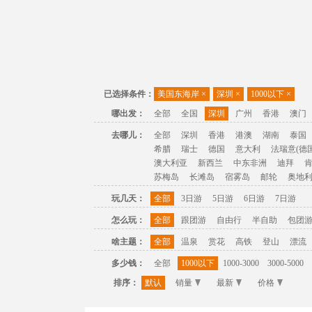
已选择条件：
美国东海岸
×
深圳
×
1000以下
×
哪出发：
全部
全国
深圳
广州
香港
澳门
去哪儿：
全部
深圳
香港
港澳
湖南
泰国
希腊
瑞士
德国
意大利
法瑞意(德国
澳大利亚
新西兰
中东非洲
迪拜
苏梅岛
长滩岛
宿雾岛
邮轮
奥地
玩几天：
全部
3日游
5日游
6日游
7日游
怎么玩：
全部
跟团游
自由行
半自助
包团
啥主题：
全部
温泉
赏花
高铁
登山
漂流
多少钱：
全部
1000以下
1000-3000
3000-5000
排序：
默认
销量
最新
价格