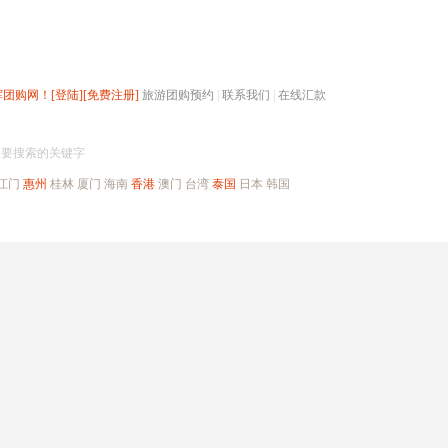
辉团购网！
[登陆]
[免费注册]
旅游团购预约
|
联系我们
|
在线汇款
搜团购
入要搜索的关键字
江门
惠州
桂林
厦门
海南
香港
澳门
台湾
泰国
日本
韩国
出境旅游
自驾游
高端海岛
公司旅游