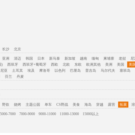
长沙
北京
亚洲
清迈
韩国
日本
新马泰
新加坡
越南
缅甸
柬埔寨
老挝
尼
)
西班牙
西班牙+葡萄牙
西欧
北欧
东欧
欧洲其他
美洲
美国
美
肯尼亚
土耳其
埃及
摩洛哥
以色列
巴厘岛
普吉岛
马尔代夫
塞班岛
利
芬兰
丹麦
游
野炊
烧烤
主题公园
单车
CS野战
美食
海岛
穿越
露营
拓展
溶
5000-7000
7000-9000
9000-11000
11000-13000
15000以上