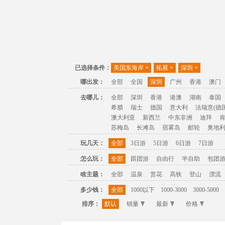
已选择条件：
美国东海岸
×
拓展
×
深圳
×
哪出发：
全部
全国
深圳
广州
香港
澳门
去哪儿：
全部
深圳
香港
港澳
湖南
泰国
希腊
瑞士
德国
意大利
法瑞意(德国
澳大利亚
新西兰
中东非洲
迪拜
苏梅岛
长滩岛
宿雾岛
邮轮
奥地
玩几天：
全部
3日游
5日游
6日游
7日游
怎么玩：
全部
跟团游
自由行
半自助
包团
啥主题：
全部
温泉
赏花
高铁
登山
漂流
多少钱：
全部
1000以下
1000-3000
3000-5000
排序：
默认
销量
最新
价格