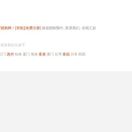
辉团购网！
[登陆]
[免费注册]
旅游团购预约
|
联系我们
|
在线汇款
搜团购
入要搜索的关键字
江门
惠州
桂林
厦门
海南
香港
澳门
台湾
泰国
日本
韩国
出境旅游
自驾游
高端海岛
公司旅游