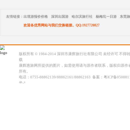
友情链接：
出境游报价价格
深圳出国游
哈尔滨旅行社
杨梅坑一日游
东莞
欢迎各优秀网站与我们交换链接。QQ:1927720827
版权所有 © 1984-2014 深圳市康辉旅行社有限公司 未经许可 不得
载
康辉惠旅网所提供的图片，如需使用请与原作者联系，版权归原作
所有。
电话：0755-88862139/88862161/88862163 备案：粤ICP备050881
号-1
地址：深圳市福田区福虹路世贸广场C座18楼 康辉旅行社福田分公