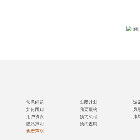
常见问题
出团计划
游
如何团购
我要预约
风
用户协议
预约流程
康
隐私声明
预约查询
免责声明