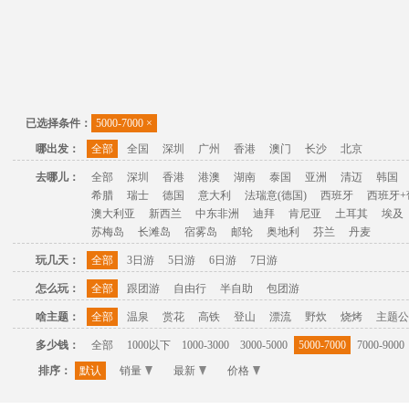
已选择条件：
5000-7000
×
哪出发：
全部
全国
深圳
广州
香港
澳门
长沙
北京
去哪儿：
全部
深圳
香港
港澳
湖南
泰国
亚洲
清迈
韩国
希腊
瑞士
德国
意大利
法瑞意(德国)
西班牙
西班牙+
澳大利亚
新西兰
中东非洲
迪拜
肯尼亚
土耳其
埃及
苏梅岛
长滩岛
宿雾岛
邮轮
奥地利
芬兰
丹麦
玩几天：
全部
3日游
5日游
6日游
7日游
怎么玩：
全部
跟团游
自由行
半自助
包团游
啥主题：
全部
温泉
赏花
高铁
登山
漂流
野炊
烧烤
主题公
多少钱：
全部
1000以下
1000-3000
3000-5000
5000-7000
7000-9000
排序：
默认
销量
最新
价格