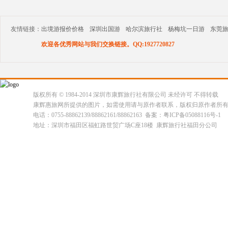
友情链接：
出境游报价价格
深圳出国游
哈尔滨旅行社
杨梅坑一日游
东莞
欢迎各优秀网站与我们交换链接。QQ:1927720827
版权所有 © 1984-2014 深圳市康辉旅行社有限公司 未经许可 不得转载
康辉惠旅网所提供的图片，如需使用请与原作者联系，版权归原作者所
电话：0755-88862139/88862161/88862163 备案：粤ICP备05088116号-1
地址：深圳市福田区福虹路世贸广场C座18楼 康辉旅行社福田分公司