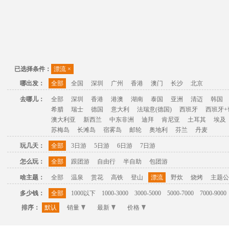
已选择条件：
漂流
×
哪出发：
全部
全国
深圳
广州
香港
澳门
长沙
北京
去哪儿：
全部
深圳
香港
港澳
湖南
泰国
亚洲
清迈
韩国
希腊
瑞士
德国
意大利
法瑞意(德国)
西班牙
西班牙+
澳大利亚
新西兰
中东非洲
迪拜
肯尼亚
土耳其
埃及
苏梅岛
长滩岛
宿雾岛
邮轮
奥地利
芬兰
丹麦
玩几天：
全部
3日游
5日游
6日游
7日游
怎么玩：
全部
跟团游
自由行
半自助
包团游
啥主题：
全部
温泉
赏花
高铁
登山
漂流
野炊
烧烤
主题公
多少钱：
全部
1000以下
1000-3000
3000-5000
5000-7000
7000-9000
排序：
默认
销量
最新
价格