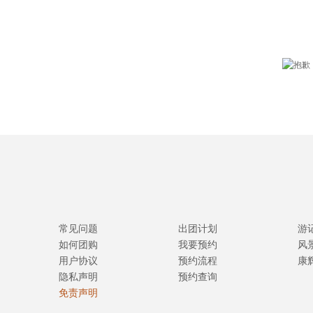
常见问题
出团计划
游
如何团购
我要预约
风
用户协议
预约流程
康
隐私声明
预约查询
免责声明