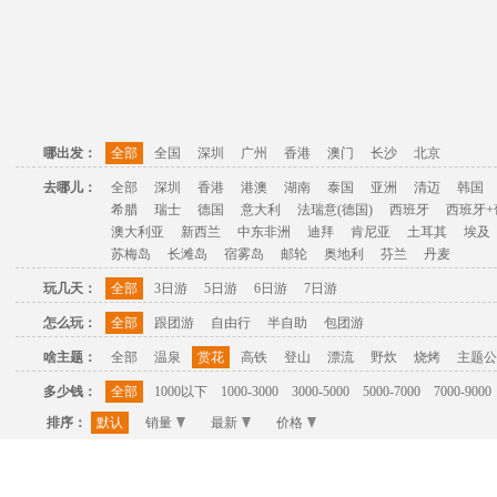
哪出发：
全部
全国
深圳
广州
香港
澳门
长沙
北京
去哪儿：
全部
深圳
香港
港澳
湖南
泰国
亚洲
清迈
韩国
希腊
瑞士
德国
意大利
法瑞意(德国)
西班牙
西班牙+
澳大利亚
新西兰
中东非洲
迪拜
肯尼亚
土耳其
埃及
苏梅岛
长滩岛
宿雾岛
邮轮
奥地利
芬兰
丹麦
玩几天：
全部
3日游
5日游
6日游
7日游
怎么玩：
全部
跟团游
自由行
半自助
包团游
啥主题：
全部
温泉
赏花
高铁
登山
漂流
野炊
烧烤
主题公
多少钱：
全部
1000以下
1000-3000
3000-5000
5000-7000
7000-9000
排序：
默认
销量
最新
价格