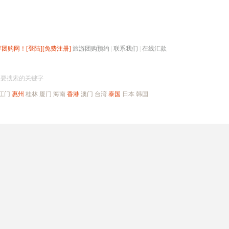
辉团购网！
[登陆]
[免费注册]
旅游团购预约
|
联系我们
|
在线汇款
搜团购
入要搜索的关键字
江门
惠州
桂林
厦门
海南
香港
澳门
台湾
泰国
日本
韩国
出境旅游
自驾游
高端海岛
公司旅游