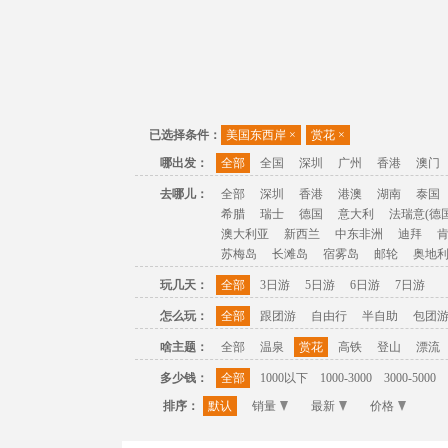
已选择条件：
美国东西岸
×
赏花
×
哪出发：
全部
全国
深圳
广州
香港
澳门
去哪儿：
全部
深圳
香港
港澳
湖南
泰国
希腊
瑞士
德国
意大利
法瑞意(德国
澳大利亚
新西兰
中东非洲
迪拜
苏梅岛
长滩岛
宿雾岛
邮轮
奥地
玩几天：
全部
3日游
5日游
6日游
7日游
怎么玩：
全部
跟团游
自由行
半自助
包团
啥主题：
全部
温泉
赏花
高铁
登山
漂流
多少钱：
全部
1000以下
1000-3000
3000-5000
排序：
默认
销量
最新
价格