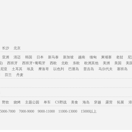
长沙
北京
亚洲
清迈
韩国
日本
新马泰
新加坡
越南
缅甸
柬埔寨
老挝
尼
)
西班牙
西班牙+葡萄牙
西欧
北欧
东欧
欧洲其他
美洲
美国
美
肯尼亚
土耳其
埃及
摩洛哥
以色列
巴厘岛
普吉岛
马尔代夫
塞班岛
利
芬兰
丹麦
游
野炊
烧烤
主题公园
单车
CS野战
美食
海岛
穿越
露营
拓展
溶
5000-7000
7000-9000
9000-11000
11000-13000
15000以上