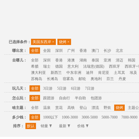
已选择条件：
美国东西岸
×
烧烤
×
哪出发：
全部
全国
深圳
广州
香港
澳门
长沙
北京
去哪儿：
全部
深圳
香港
港澳
湖南
泰国
亚洲
清迈
韩国
希腊
瑞士
德国
意大利
法瑞意(德国)
西班牙
西班牙+
澳大利亚
新西兰
中东非洲
迪拜
肯尼亚
土耳其
埃及
苏梅岛
长滩岛
宿雾岛
邮轮
奥地利
芬兰
丹麦
玩几天：
全部
3日游
5日游
6日游
7日游
怎么玩：
全部
跟团游
自由行
半自助
包团游
啥主题：
全部
温泉
赏花
高铁
登山
漂流
野炊
烧烤
主题公
多少钱：
全部
1000以下
1000-3000
3000-5000
5000-7000
7000-9000
排序：
默认
销量
最新
价格