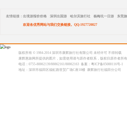
友情链接：
出境游报价价格
深圳出国游
哈尔滨旅行社
杨梅坑一日游
东莞
欢迎各优秀网站与我们交换链接。QQ:1927720827
版权所有 © 1984-2014 深圳市康辉旅行社有限公司 未经许可 不得转载
康辉惠旅网所提供的图片，如需使用请与原作者联系，版权归原作者所
电话：0755-88862139/88862161/88862163 备案：粤ICP备05088116号-1
地址：深圳市福田区福虹路世贸广场C座18楼 康辉旅行社福田分公司