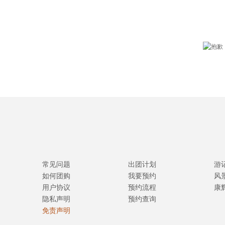
常见问题
出团计划
游
如何团购
我要预约
风
用户协议
预约流程
康
隐私声明
预约查询
免责声明