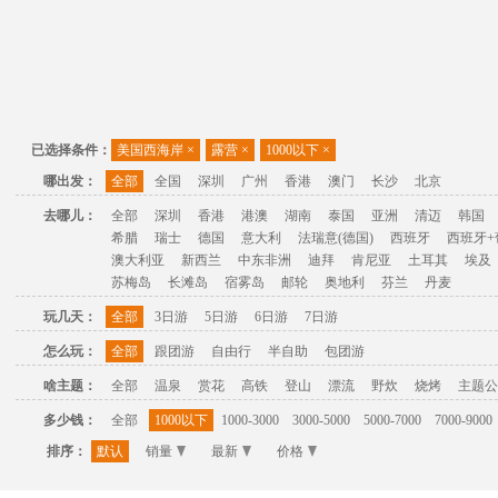
已选择条件：
美国西海岸
×
露营
×
1000以下
×
哪出发：
全部
全国
深圳
广州
香港
澳门
长沙
北京
去哪儿：
全部
深圳
香港
港澳
湖南
泰国
亚洲
清迈
韩国
希腊
瑞士
德国
意大利
法瑞意(德国)
西班牙
西班牙+
澳大利亚
新西兰
中东非洲
迪拜
肯尼亚
土耳其
埃及
苏梅岛
长滩岛
宿雾岛
邮轮
奥地利
芬兰
丹麦
玩几天：
全部
3日游
5日游
6日游
7日游
怎么玩：
全部
跟团游
自由行
半自助
包团游
啥主题：
全部
温泉
赏花
高铁
登山
漂流
野炊
烧烤
主题公
多少钱：
全部
1000以下
1000-3000
3000-5000
5000-7000
7000-9000
排序：
默认
销量
最新
价格