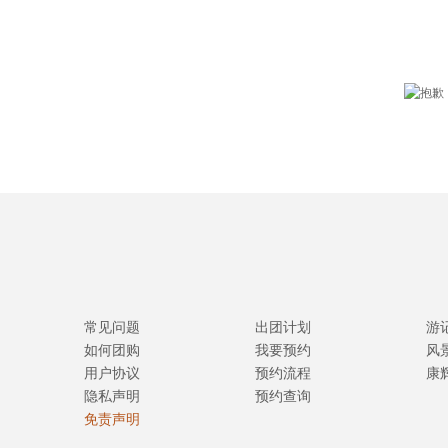
常见问题
出团计划
游
如何团购
我要预约
风
用户协议
预约流程
康
隐私声明
预约查询
免责声明