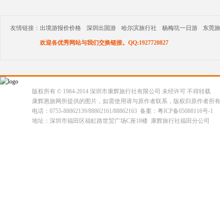
友情链接：
出境游报价价格
深圳出国游
哈尔滨旅行社
杨梅坑一日游
东莞
欢迎各优秀网站与我们交换链接。QQ:1927720827
版权所有 © 1984-2014 深圳市康辉旅行社有限公司 未经许可 不得转载
康辉惠旅网所提供的图片，如需使用请与原作者联系，版权归原作者所
电话：0755-88862139/88862161/88862163 备案：粤ICP备05088116号-1
地址：深圳市福田区福虹路世贸广场C座18楼 康辉旅行社福田分公司