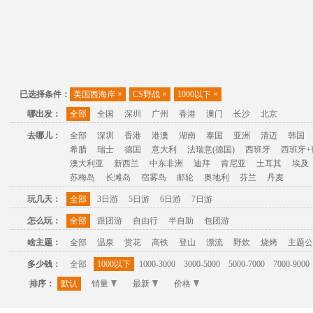
已选择条件：
美国西海岸
×
CS野战
×
1000以下
×
哪出发：
全部
全国
深圳
广州
香港
澳门
长沙
北京
去哪儿：
全部
深圳
香港
港澳
湖南
泰国
亚洲
清迈
韩国
希腊
瑞士
德国
意大利
法瑞意(德国)
西班牙
西班牙+
澳大利亚
新西兰
中东非洲
迪拜
肯尼亚
土耳其
埃及
苏梅岛
长滩岛
宿雾岛
邮轮
奥地利
芬兰
丹麦
玩几天：
全部
3日游
5日游
6日游
7日游
怎么玩：
全部
跟团游
自由行
半自助
包团游
啥主题：
全部
温泉
赏花
高铁
登山
漂流
野炊
烧烤
主题公
多少钱：
全部
1000以下
1000-3000
3000-5000
5000-7000
7000-9000
排序：
默认
销量
最新
价格