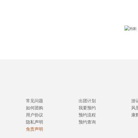
常见问题
出团计划
游
如何团购
我要预约
风
用户协议
预约流程
康
隐私声明
预约查询
免责声明