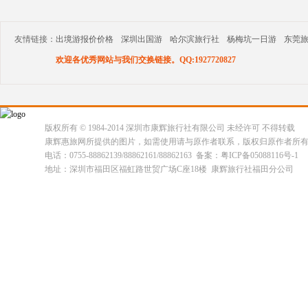
友情链接：
出境游报价价格
深圳出国游
哈尔滨旅行社
杨梅坑一日游
东莞
欢迎各优秀网站与我们交换链接。QQ:1927720827
版权所有 © 1984-2014 深圳市康辉旅行社有限公司 未经许可 不得转载
康辉惠旅网所提供的图片，如需使用请与原作者联系，版权归原作者所
电话：0755-88862139/88862161/88862163 备案：粤ICP备05088116号-1
地址：深圳市福田区福虹路世贸广场C座18楼 康辉旅行社福田分公司