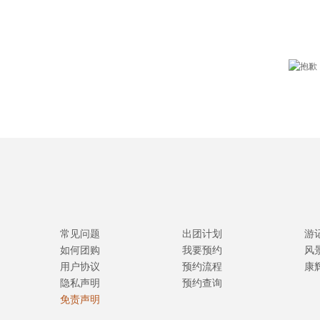
常见问题
出团计划
游
如何团购
我要预约
风
用户协议
预约流程
康
隐私声明
预约查询
免责声明