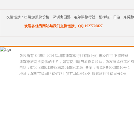
友情链接：
出境游报价价格
深圳出国游
哈尔滨旅行社
杨梅坑一日游
东莞
欢迎各优秀网站与我们交换链接。QQ:1927720827
版权所有 © 1984-2014 深圳市康辉旅行社有限公司 未经许可 不得转载
康辉惠旅网所提供的图片，如需使用请与原作者联系，版权归原作者所
电话：0755-88862139/88862161/88862163 备案：粤ICP备05088116号-1
地址：深圳市福田区福虹路世贸广场C座18楼 康辉旅行社福田分公司