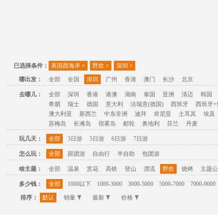
已选择条件：
美国西海岸
×
野炊
×
深圳
×
哪出发：
全部
全国
深圳
广州
香港
澳门
长沙
北京
去哪儿：
全部
深圳
香港
港澳
湖南
泰国
亚洲
清迈
韩国
希腊
瑞士
德国
意大利
法瑞意(德国)
西班牙
西班牙+
澳大利亚
新西兰
中东非洲
迪拜
肯尼亚
土耳其
埃及
苏梅岛
长滩岛
宿雾岛
邮轮
奥地利
芬兰
丹麦
玩几天：
全部
3日游
5日游
6日游
7日游
怎么玩：
全部
跟团游
自由行
半自助
包团游
啥主题：
全部
温泉
赏花
高铁
登山
漂流
野炊
烧烤
主题公
多少钱：
全部
1000以下
1000-3000
3000-5000
5000-7000
7000-9000
排序：
默认
销量
最新
价格