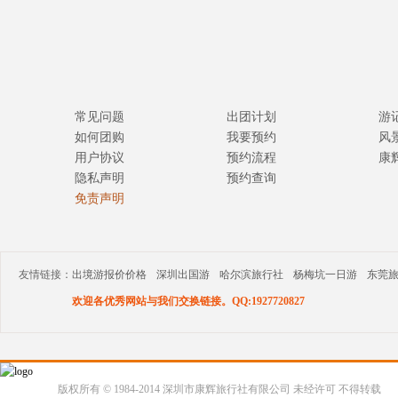
常见问题
出团计划
游
如何团购
我要预约
风
用户协议
预约流程
康
隐私声明
预约查询
免责声明
友情链接：
出境游报价价格
深圳出国游
哈尔滨旅行社
杨梅坑一日游
东莞
欢迎各优秀网站与我们交换链接。QQ:1927720827
版权所有 © 1984-2014 深圳市康辉旅行社有限公司 未经许可 不得转载