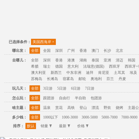
已选择条件：
美国西海岸
×
哪出发：
全部
全国
深圳
广州
香港
澳门
长沙
北京
去哪儿：
全部
深圳
香港
港澳
湖南
泰国
亚洲
清迈
韩国
希腊
瑞士
德国
意大利
法瑞意(德国)
西班牙
西班牙+
澳大利亚
新西兰
中东非洲
迪拜
肯尼亚
土耳其
埃及
苏梅岛
长滩岛
宿雾岛
邮轮
奥地利
芬兰
丹麦
玩几天：
全部
3日游
5日游
6日游
7日游
怎么玩：
全部
跟团游
自由行
半自助
包团游
啥主题：
全部
温泉
赏花
高铁
登山
漂流
野炊
烧烤
主题公
多少钱：
全部
1000以下
1000-3000
3000-5000
5000-7000
7000-9000
排序：
默认
销量
最新
价格