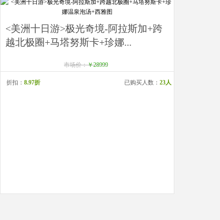
<美洲十日游>极光奇境-阿拉斯加+跨
越北极圈+马塔努斯卡+珍娜...
市场价：
￥28999
折扣：
8.97折
已购买人数：
23人