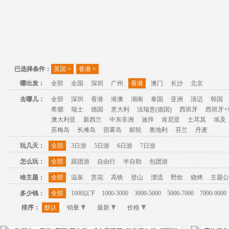
已选择条件：
英国
×
香港
×
哪出发：
全部
全国
深圳
广州
香港
澳门
长沙
北京
去哪儿：
全部
深圳
香港
港澳
湖南
泰国
亚洲
清迈
韩国
希腊
瑞士
德国
意大利
法瑞意(德国)
西班牙
西班牙+
澳大利亚
新西兰
中东非洲
迪拜
肯尼亚
土耳其
埃及
苏梅岛
长滩岛
宿雾岛
邮轮
奥地利
芬兰
丹麦
玩几天：
全部
3日游
5日游
6日游
7日游
怎么玩：
全部
跟团游
自由行
半自助
包团游
啥主题：
全部
温泉
赏花
高铁
登山
漂流
野炊
烧烤
主题公
多少钱：
全部
1000以下
1000-3000
3000-5000
5000-7000
7000-9000
排序：
默认
销量
最新
价格