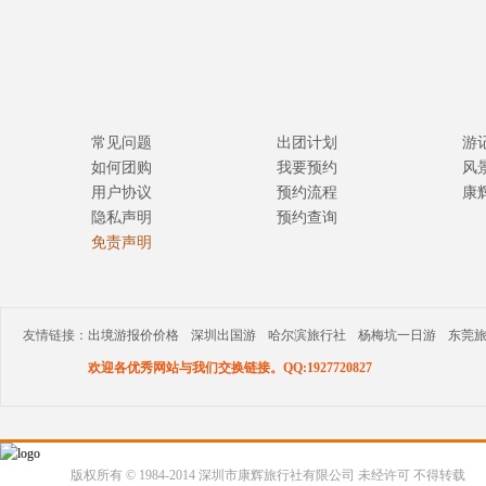
常见问题
出团计划
游
如何团购
我要预约
风
用户协议
预约流程
康
隐私声明
预约查询
免责声明
友情链接：
出境游报价价格
深圳出国游
哈尔滨旅行社
杨梅坑一日游
东莞
欢迎各优秀网站与我们交换链接。QQ:1927720827
版权所有 © 1984-2014 深圳市康辉旅行社有限公司 未经许可 不得转载