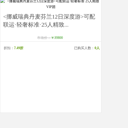
<挪威瑞典丹麦芬兰12日深度游>可配
联运·轻奢标准·25人精致...
市场价：
￥39800
折扣：
7.49折
已购买人数：
0人