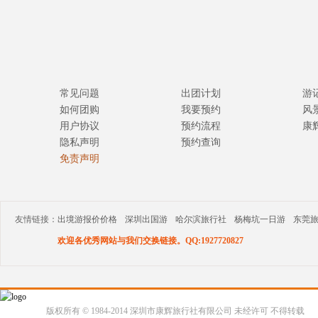
常见问题
出团计划
游
如何团购
我要预约
风
用户协议
预约流程
康
隐私声明
预约查询
免责声明
友情链接：
出境游报价价格
深圳出国游
哈尔滨旅行社
杨梅坑一日游
东莞
欢迎各优秀网站与我们交换链接。QQ:1927720827
版权所有 © 1984-2014 深圳市康辉旅行社有限公司 未经许可 不得转载