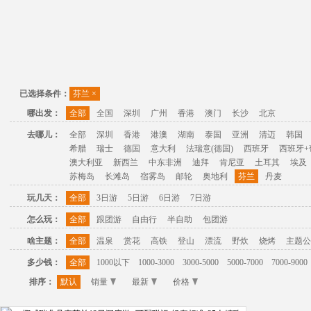
已选择条件：
芬兰
×
哪出发：
全部
全国
深圳
广州
香港
澳门
长沙
北京
去哪儿：
全部
深圳
香港
港澳
湖南
泰国
亚洲
清迈
韩国
希腊
瑞士
德国
意大利
法瑞意(德国)
西班牙
西班牙+
澳大利亚
新西兰
中东非洲
迪拜
肯尼亚
土耳其
埃及
苏梅岛
长滩岛
宿雾岛
邮轮
奥地利
芬兰
丹麦
玩几天：
全部
3日游
5日游
6日游
7日游
怎么玩：
全部
跟团游
自由行
半自助
包团游
啥主题：
全部
温泉
赏花
高铁
登山
漂流
野炊
烧烤
主题公
多少钱：
全部
1000以下
1000-3000
3000-5000
5000-7000
7000-9000
排序：
默认
销量
最新
价格