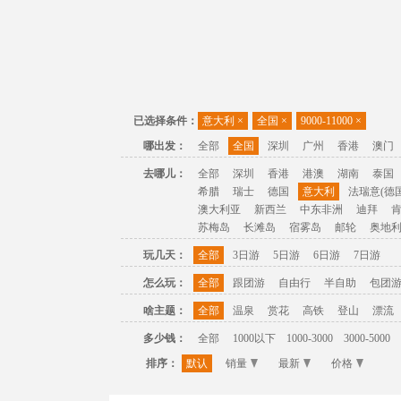
已选择条件：
意大利
×
全国
×
9000-11000
×
哪出发：
全部
全国
深圳
广州
香港
澳门
去哪儿：
全部
深圳
香港
港澳
湖南
泰国
希腊
瑞士
德国
意大利
法瑞意(德国
澳大利亚
新西兰
中东非洲
迪拜
苏梅岛
长滩岛
宿雾岛
邮轮
奥地
玩几天：
全部
3日游
5日游
6日游
7日游
怎么玩：
全部
跟团游
自由行
半自助
包团
啥主题：
全部
温泉
赏花
高铁
登山
漂流
多少钱：
全部
1000以下
1000-3000
3000-5000
排序：
默认
销量
最新
价格