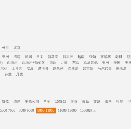
长沙
北京
亚洲
清迈
韩国
日本
新马泰
新加坡
越南
缅甸
柬埔寨
老挝
尼
)
西班牙
西班牙+葡萄牙
西欧
北欧
东欧
欧洲其他
美洲
美国
美
肯尼亚
土耳其
埃及
摩洛哥
以色列
巴厘岛
普吉岛
马尔代夫
塞班岛
利
芬兰
丹麦
游
野炊
烧烤
主题公园
单车
CS野战
美食
海岛
穿越
露营
拓展
溶
5000-7000
7000-9000
9000-11000
11000-13000
15000以上