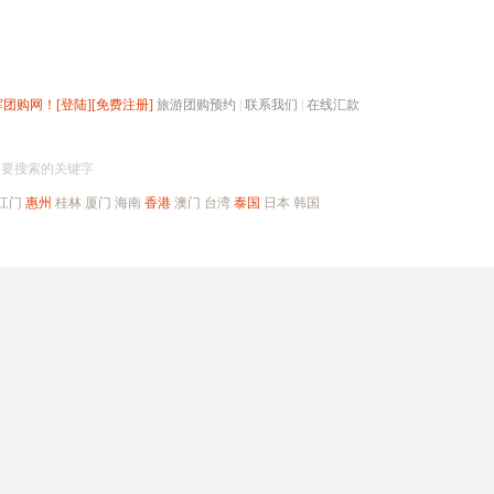
辉团购网！
[登陆]
[免费注册]
旅游团购预约
|
联系我们
|
在线汇款
搜团购
入要搜索的关键字
江门
惠州
桂林
厦门
海南
香港
澳门
台湾
泰国
日本
韩国
出境旅游
自驾游
高端海岛
公司旅游