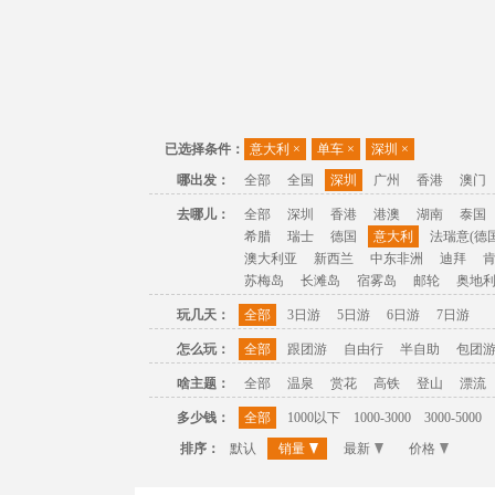
已选择条件：
意大利
×
单车
×
深圳
×
哪出发：
全部
全国
深圳
广州
香港
澳门
去哪儿：
全部
深圳
香港
港澳
湖南
泰国
希腊
瑞士
德国
意大利
法瑞意(德国
澳大利亚
新西兰
中东非洲
迪拜
苏梅岛
长滩岛
宿雾岛
邮轮
奥地
玩几天：
全部
3日游
5日游
6日游
7日游
怎么玩：
全部
跟团游
自由行
半自助
包团
啥主题：
全部
温泉
赏花
高铁
登山
漂流
多少钱：
全部
1000以下
1000-3000
3000-5000
排序：
默认
销量
最新
价格