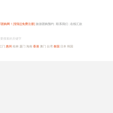
辉团购网！
[登陆]
[免费注册]
旅游团购预约
|
联系我们
|
在线汇款
搜团购
入要搜索的关键字
江门
惠州
桂林
厦门
海南
香港
澳门
台湾
泰国
日本
韩国
出境旅游
自驾游
高端海岛
公司旅游