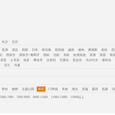
长沙
北京
亚洲
清迈
韩国
日本
新马泰
新加坡
越南
缅甸
柬埔寨
老挝
尼
)
西班牙
西班牙+葡萄牙
西欧
北欧
东欧
欧洲其他
美洲
美国
美
肯尼亚
土耳其
埃及
摩洛哥
以色列
巴厘岛
普吉岛
马尔代夫
塞班岛
利
芬兰
丹麦
游
野炊
烧烤
主题公园
单车
CS野战
美食
海岛
穿越
露营
拓展
溶
5000-7000
7000-9000
9000-11000
11000-13000
15000以上