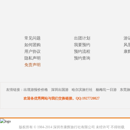
常见问题
出团计划
游
如何团购
我要预约
风
用户协议
预约流程
康
隐私声明
预约查询
免责声明
友情链接：
出境游报价价格
深圳出国游
哈尔滨旅行社
杨梅坑一日游
东莞
欢迎各优秀网站与我们交换链接。QQ:1927720827
版权所有 © 1984-2014 深圳市康辉旅行社有限公司 未经许可 不得转载