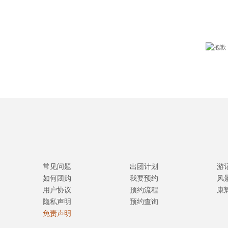
常见问题
出团计划
游
如何团购
我要预约
风
用户协议
预约流程
康
隐私声明
预约查询
免责声明