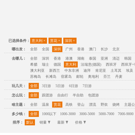
已选择条件：
意大利
×
赏花
×
深圳
×
哪出发：
全部
全国
深圳
广州
香港
澳门
长沙
北京
去哪儿：
全部
深圳
香港
港澳
湖南
泰国
亚洲
清迈
韩国
希腊
瑞士
德国
意大利
法瑞意(德国)
西班牙
西班牙+
澳大利亚
新西兰
中东非洲
迪拜
肯尼亚
土耳其
埃及
苏梅岛
长滩岛
宿雾岛
邮轮
奥地利
芬兰
丹麦
玩几天：
全部
3日游
5日游
6日游
7日游
怎么玩：
全部
跟团游
自由行
半自助
包团游
啥主题：
全部
温泉
赏花
高铁
登山
漂流
野炊
烧烤
主题公
多少钱：
全部
1000以下
1000-3000
3000-5000
5000-7000
7000-9000
排序：
默认
销量
最新
价格