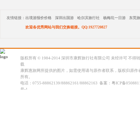
友情链接：
出境游报价价格
深圳出国游
哈尔滨旅行社
杨梅坑一日游
东莞
欢迎各优秀网站与我们交换链接。QQ:1927720827
版权所有 © 1984-2014 深圳市康辉旅行社有限公司 未经许可 不得
载
康辉惠旅网所提供的图片，如需使用请与原作者联系，版权归原作
所有。
电话：0755-88862139/88862161/88862163 备案：粤ICP备050881
号-1
地址：深圳市福田区福虹路世贸广场C座18楼 康辉旅行社福田分公