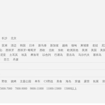
长沙
北京
亚洲
清迈
韩国
日本
新马泰
新加坡
越南
缅甸
柬埔寨
老挝
尼
)
西班牙
西班牙+葡萄牙
西欧
北欧
东欧
欧洲其他
美洲
美国
美
肯尼亚
土耳其
埃及
摩洛哥
以色列
巴厘岛
普吉岛
马尔代夫
塞班岛
利
芬兰
丹麦
游
野炊
烧烤
主题公园
单车
CS野战
美食
海岛
穿越
露营
拓展
溶
5000-7000
7000-9000
9000-11000
11000-13000
15000以上