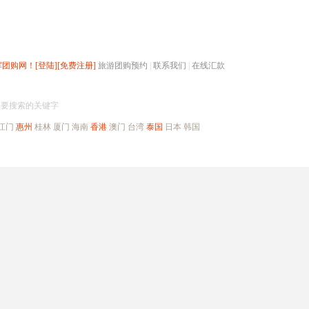
辉团购网！
[登陆]
[免费注册]
旅游团购预约
|
联系我们
|
在线汇款
搜团购
入要搜索的关键字
江门
惠州
桂林
厦门
海南
香港
澳门
台湾
泰国
日本
韩国
出境旅游
自驾游
高端海岛
公司旅游