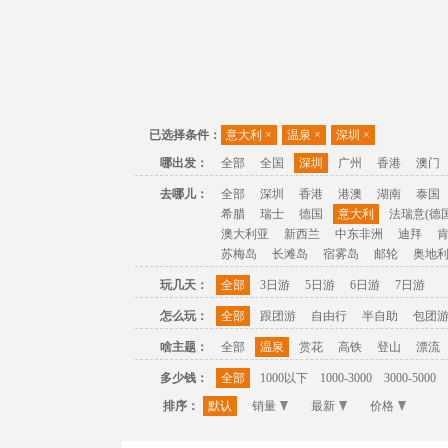
已选择条件：
意大利
×
温泉
×
深圳
×
哪出发：
全部
全国
深圳
广州
香港
澳门
去哪儿：
全部
深圳
香港
港澳
湖南
泰国
希腊
瑞士
德国
意大利
法瑞意(德国
澳大利亚
新西兰
中东非洲
迪拜
苏梅岛
长滩岛
宿雾岛
邮轮
奥地
玩几天：
全部
3日游
5日游
6日游
7日游
怎么玩：
全部
跟团游
自由行
半自助
包团
啥主题：
全部
温泉
赏花
高铁
登山
漂流
多少钱：
全部
1000以下
1000-3000
3000-5000
排序：
默认
销量
最新
价格